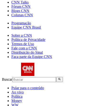
CNN Talks
Fórum CNN
Blogs CNN
Colunas CNN
Programação
Equipe CNN Brasil
Sobre a CNN
Política de Privacidade
Termos de Uso
Fale com a CNN
Distribuição do Sinal
Faça parte da Equipe CNN
Buscar
Pular para o conteúdo
Ao vivo
Política
Money
WW