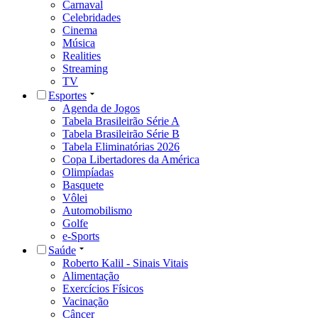
Carnaval
Celebridades
Cinema
Música
Realities
Streaming
TV
Esportes
Agenda de Jogos
Tabela Brasileirão Série A
Tabela Brasileirão Série B
Tabela Eliminatórias 2026
Copa Libertadores da América
Olimpíadas
Basquete
Vôlei
Automobilismo
Golfe
e-Sports
Saúde
Roberto Kalil - Sinais Vitais
Alimentação
Exercícios Físicos
Vacinação
Câncer