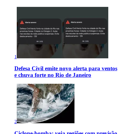
1
Defesa Civil emite novo alerta para ventos
e chuva forte no Rio de Janeiro
2
Ciclone-bomba: veja regiões com previsão