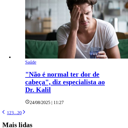
Saúde
"Não é normal ter dor de
cabeça", diz especialista ao
Dr. Kalil
24/08/2025 | 11:27
1
2
3
...
20
Mais lidas