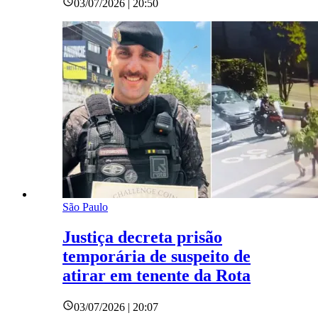
03/07/2026 | 20:50
São Paulo
Justiça decreta prisão
temporária de suspeito de
atirar em tenente da Rota
03/07/2026 | 20:07