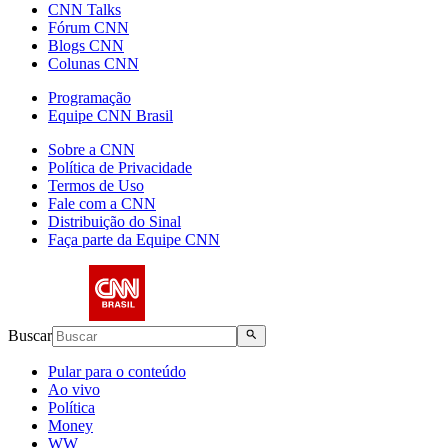
CNN Talks
Fórum CNN
Blogs CNN
Colunas CNN
Programação
Equipe CNN Brasil
Sobre a CNN
Política de Privacidade
Termos de Uso
Fale com a CNN
Distribuição do Sinal
Faça parte da Equipe CNN
Buscar
Pular para o conteúdo
Ao vivo
Política
Money
WW