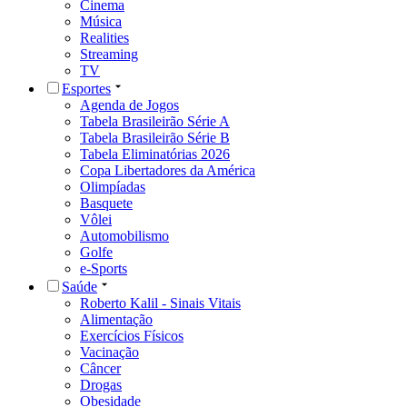
Cinema
Música
Realities
Streaming
TV
Esportes
Agenda de Jogos
Tabela Brasileirão Série A
Tabela Brasileirão Série B
Tabela Eliminatórias 2026
Copa Libertadores da América
Olimpíadas
Basquete
Vôlei
Automobilismo
Golfe
e-Sports
Saúde
Roberto Kalil - Sinais Vitais
Alimentação
Exercícios Físicos
Vacinação
Câncer
Drogas
Obesidade