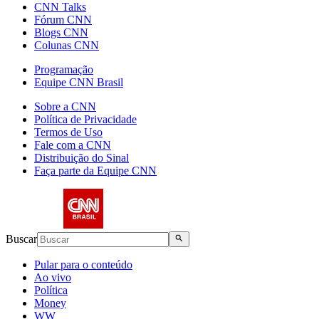
CNN Talks
Fórum CNN
Blogs CNN
Colunas CNN
Programação
Equipe CNN Brasil
Sobre a CNN
Política de Privacidade
Termos de Uso
Fale com a CNN
Distribuição do Sinal
Faça parte da Equipe CNN
Buscar
Pular para o conteúdo
Ao vivo
Política
Money
WW