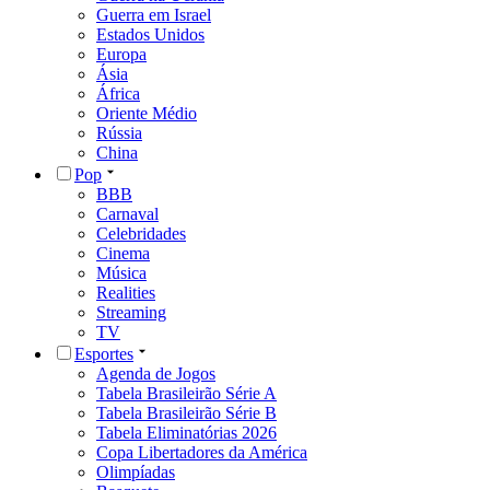
Guerra em Israel
Estados Unidos
Europa
Ásia
África
Oriente Médio
Rússia
China
Pop
BBB
Carnaval
Celebridades
Cinema
Música
Realities
Streaming
TV
Esportes
Agenda de Jogos
Tabela Brasileirão Série A
Tabela Brasileirão Série B
Tabela Eliminatórias 2026
Copa Libertadores da América
Olimpíadas