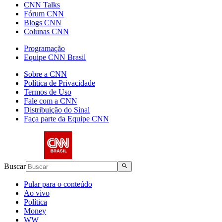
CNN Talks
Fórum CNN
Blogs CNN
Colunas CNN
Programação
Equipe CNN Brasil
Sobre a CNN
Política de Privacidade
Termos de Uso
Fale com a CNN
Distribuição do Sinal
Faça parte da Equipe CNN
Buscar
Pular para o conteúdo
Ao vivo
Política
Money
WW