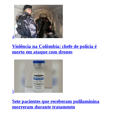
4
Violência na Colômbia: chefe de polícia é
morto em ataque com drones
5
Sete pacientes que receberam polilaminina
morreram durante tratamento