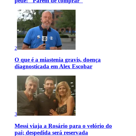
pede: "Parem de comprar"
2
O que é a miastenia gravis, doença
diagnosticada em Alex Escobar
3
Messi viaja a Rosário para o velório do
pai; despedida será reservada