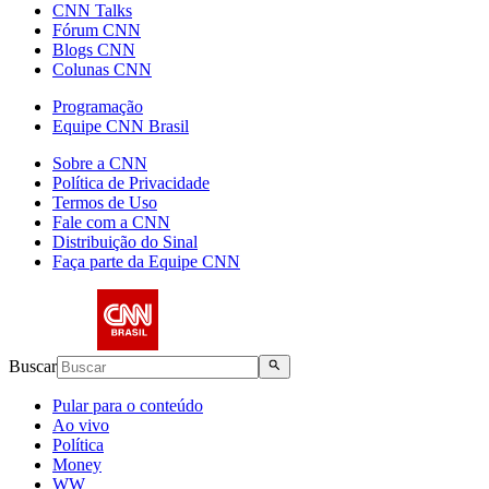
CNN Talks
Fórum CNN
Blogs CNN
Colunas CNN
Programação
Equipe CNN Brasil
Sobre a CNN
Política de Privacidade
Termos de Uso
Fale com a CNN
Distribuição do Sinal
Faça parte da Equipe CNN
Buscar
Pular para o conteúdo
Ao vivo
Política
Money
WW