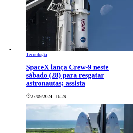
Tecnologia
SpaceX lança Crew-9 neste
sábado (28) para resgatar
astronautas; assista
27/09/2024 | 16:29