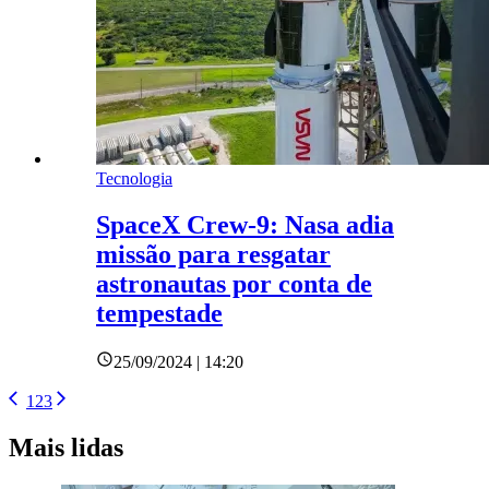
Tecnologia
SpaceX Crew-9: Nasa adia
missão para resgatar
astronautas por conta de
tempestade
25/09/2024 | 14:20
1
2
3
Mais lidas