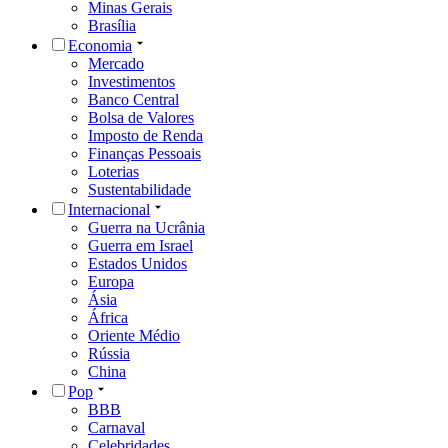
Minas Gerais
Brasília
Economia
Mercado
Investimentos
Banco Central
Bolsa de Valores
Imposto de Renda
Finanças Pessoais
Loterias
Sustentabilidade
Internacional
Guerra na Ucrânia
Guerra em Israel
Estados Unidos
Europa
Ásia
África
Oriente Médio
Rússia
China
Pop
BBB
Carnaval
Celebridades