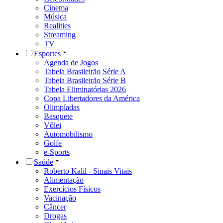
Cinema
Música
Realities
Streaming
TV
Esportes
Agenda de Jogos
Tabela Brasileirão Série A
Tabela Brasileirão Série B
Tabela Eliminatórias 2026
Copa Libertadores da América
Olimpíadas
Basquete
Vôlei
Automobilismo
Golfe
e-Sports
Saúde
Roberto Kalil - Sinais Vitais
Alimentação
Exercícios Físicos
Vacinação
Câncer
Drogas