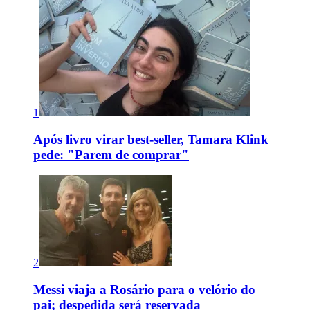
1
Após livro virar best-seller, Tamara Klink
pede: "Parem de comprar"
2
Messi viaja a Rosário para o velório do
pai; despedida será reservada