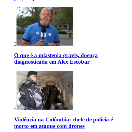
3
O que é a miastenia gravis, doença
diagnosticada em Alex Escobar
4
Violência na Colômbia: chefe de polícia é
morto em ataque com drones