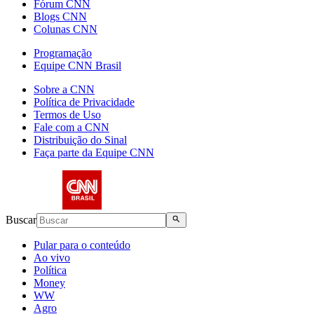
Fórum CNN
Blogs CNN
Colunas CNN
Programação
Equipe CNN Brasil
Sobre a CNN
Política de Privacidade
Termos de Uso
Fale com a CNN
Distribuição do Sinal
Faça parte da Equipe CNN
Buscar
Pular para o conteúdo
Ao vivo
Política
Money
WW
Agro