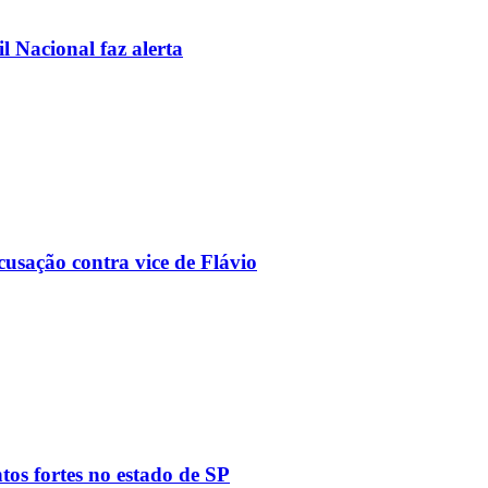
l Nacional faz alerta
usação contra vice de Flávio
tos fortes no estado de SP