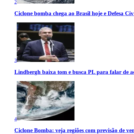
2
Ciclone bomba chega ao Brasil hoje e Defesa Civi
3
Lindbergh baixa tom e busca PL para falar de ac
4
Ciclone Bomba: veja regiões com previsão de ven