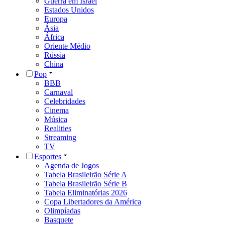
Guerra em Israel
Estados Unidos
Europa
Ásia
África
Oriente Médio
Rússia
China
Pop
BBB
Carnaval
Celebridades
Cinema
Música
Realities
Streaming
TV
Esportes
Agenda de Jogos
Tabela Brasileirão Série A
Tabela Brasileirão Série B
Tabela Eliminatórias 2026
Copa Libertadores da América
Olimpíadas
Basquete