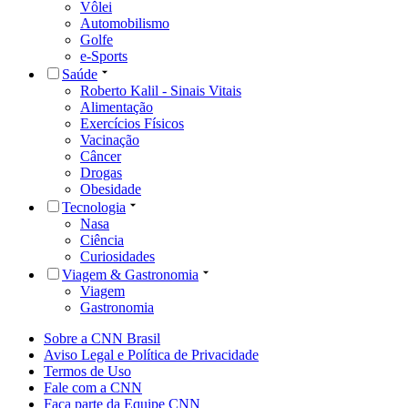
Vôlei
Automobilismo
Golfe
e-Sports
Saúde
Roberto Kalil - Sinais Vitais
Alimentação
Exercícios Físicos
Vacinação
Câncer
Drogas
Obesidade
Tecnologia
Nasa
Ciência
Curiosidades
Viagem & Gastronomia
Viagem
Gastronomia
Sobre a CNN Brasil
Aviso Legal e Política de Privacidade
Termos de Uso
Fale com a CNN
Faça parte da Equipe CNN