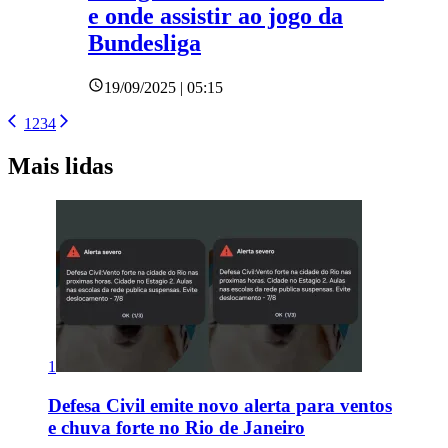
e onde assistir ao jogo da
Bundesliga
19/09/2025 | 05:15
1
2
3
4
Mais lidas
1
Defesa Civil emite novo alerta para ventos
e chuva forte no Rio de Janeiro