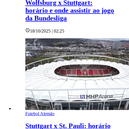
Wolfsburg x Stuttgart:
horário e onde assistir ao jogo
da Bundesliga
18/10/2025 | 02:25
Futebol Alemão
Stuttgart x St. Pauli: horário