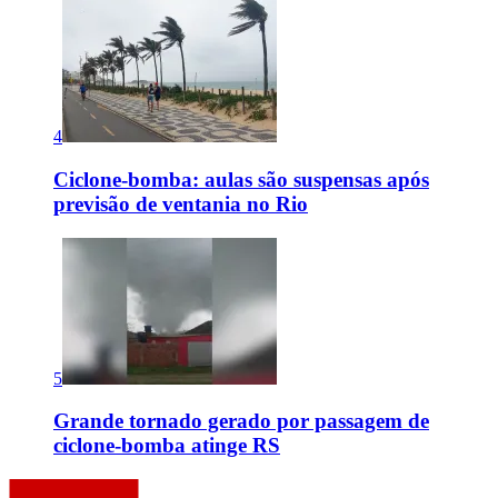
4
Ciclone-bomba: aulas são suspensas após
previsão de ventania no Rio
5
Grande tornado gerado por passagem de
ciclone-bomba atinge RS