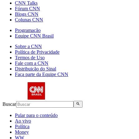
CNN Talks
Fórum CNN
Blogs CNN
Colunas CNN
Programação
Equipe CNN Brasil
Sobre a CNN
Política de Privacidade
Termos de Uso
Fale com a CNN
Distribuição do Sinal
Faça parte da Equipe CNN
Buscar
Pular para o conteúdo
Ao vivo
Política
Money
WW