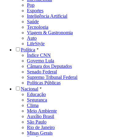
Pop
Esportes
Inteligência Artificial
Saúde
Tecnologia
Viagem & Gastronomia
Auto
LifeStyle
Política
Índice CNN
Governo Lula
Câmara dos Deputados
Senado Federal
Supremo Tribunal Federal
Políticas Públicas
Nacional
Educação
Segurança
Clima
Meio Ambiente
Auxílio Brasil
São Paulo
Rio de Janeiro
Minas Gerais