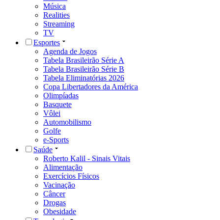
Música
Realities
Streaming
TV
Esportes
Agenda de Jogos
Tabela Brasileirão Série A
Tabela Brasileirão Série B
Tabela Eliminatórias 2026
Copa Libertadores da América
Olimpíadas
Basquete
Vôlei
Automobilismo
Golfe
e-Sports
Saúde
Roberto Kalil - Sinais Vitais
Alimentação
Exercícios Físicos
Vacinação
Câncer
Drogas
Obesidade