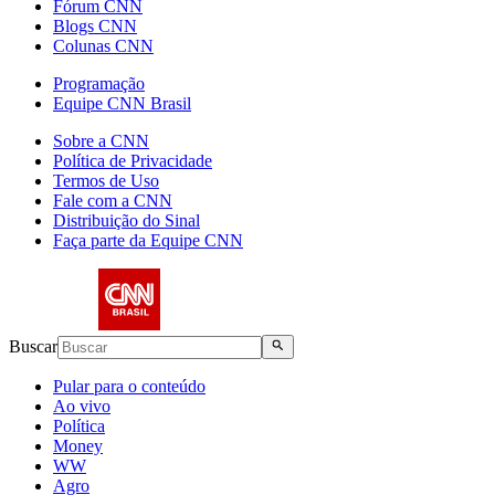
Fórum CNN
Blogs CNN
Colunas CNN
Programação
Equipe CNN Brasil
Sobre a CNN
Política de Privacidade
Termos de Uso
Fale com a CNN
Distribuição do Sinal
Faça parte da Equipe CNN
Buscar
Pular para o conteúdo
Ao vivo
Política
Money
WW
Agro