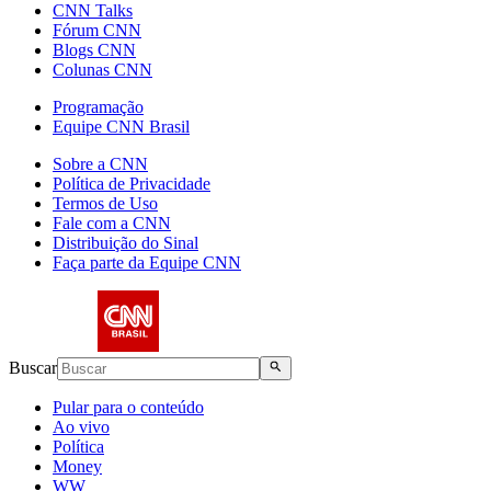
CNN Talks
Fórum CNN
Blogs CNN
Colunas CNN
Programação
Equipe CNN Brasil
Sobre a CNN
Política de Privacidade
Termos de Uso
Fale com a CNN
Distribuição do Sinal
Faça parte da Equipe CNN
Buscar
Pular para o conteúdo
Ao vivo
Política
Money
WW