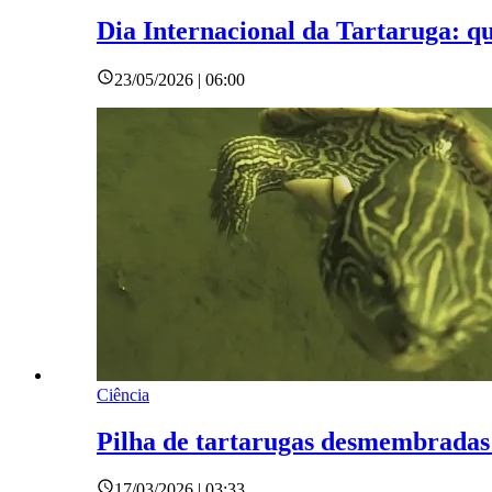
Dia Internacional da Tartaruga: q
23/05/2026 | 06:00
Ciência
Pilha de tartarugas desmembradas 
17/03/2026 | 03:33