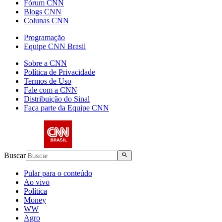
Fórum CNN
Blogs CNN
Colunas CNN
Programação
Equipe CNN Brasil
Sobre a CNN
Política de Privacidade
Termos de Uso
Fale com a CNN
Distribuição do Sinal
Faça parte da Equipe CNN
Buscar
Pular para o conteúdo
Ao vivo
Política
Money
WW
Agro