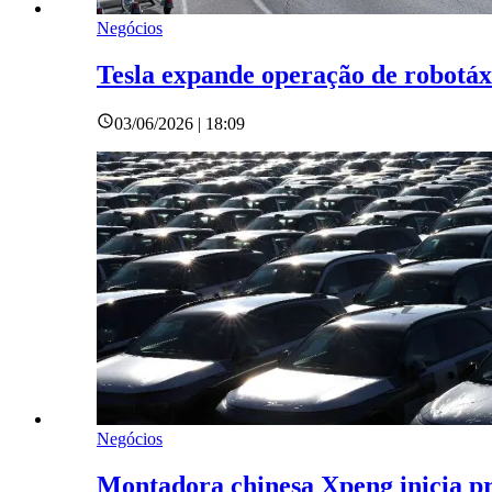
Negócios
Tesla expande operação de robotá
03/06/2026 | 18:09
Negócios
Montadora chinesa Xpeng inicia p