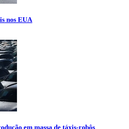
xis nos EUA
rodução em massa de táxis-robôs