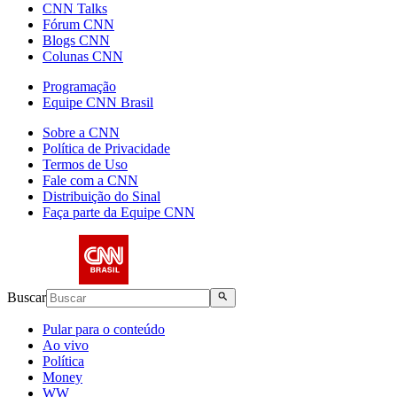
CNN Talks
Fórum CNN
Blogs CNN
Colunas CNN
Programação
Equipe CNN Brasil
Sobre a CNN
Política de Privacidade
Termos de Uso
Fale com a CNN
Distribuição do Sinal
Faça parte da Equipe CNN
Buscar
Pular para o conteúdo
Ao vivo
Política
Money
WW