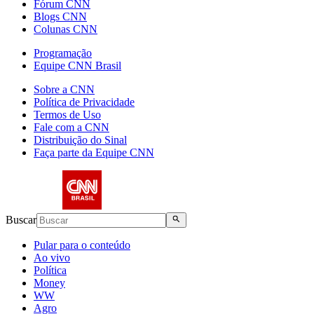
Fórum CNN
Blogs CNN
Colunas CNN
Programação
Equipe CNN Brasil
Sobre a CNN
Política de Privacidade
Termos de Uso
Fale com a CNN
Distribuição do Sinal
Faça parte da Equipe CNN
Buscar
Pular para o conteúdo
Ao vivo
Política
Money
WW
Agro