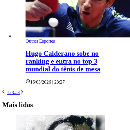
Outros Esportes
Hugo Calderano sobe no
ranking e entra no top 3
mundial do tênis de mesa
16/03/2026 | 23:27
1
2
3
...
8
Mais lidas