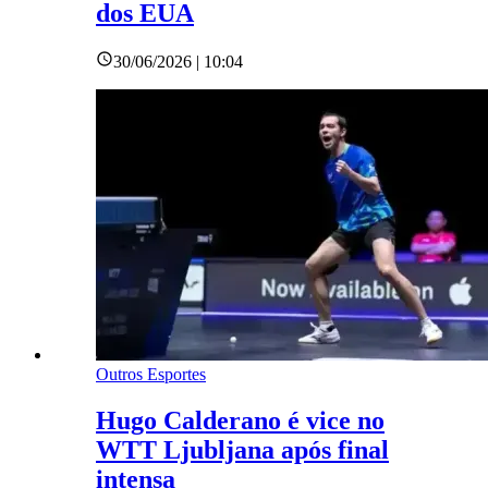
dos EUA
30/06/2026 | 10:04
Outros Esportes
Hugo Calderano é vice no
WTT Ljubljana após final
intensa