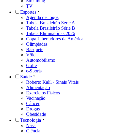
Streaming
TV
Esportes
Agenda de Jogos
Tabela Brasileirão Série A
Tabela Brasileirão Série B
Tabela Eliminatórias 2026
Copa Libertadores da América
Olimpíadas
Basquete
Vôlei
Automobilismo
Golfe
e-Sports
Saúde
Roberto Kalil - Sinais Vitais
Alimentação
Exercícios Físicos
Vacinação
Câncer
Drogas
Obesidade
Tecnologia
Nasa
Ciência