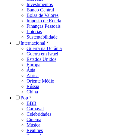
Investimentos
Banco Central
Bolsa de Valores
Imposto de Renda
Finanças Pessoais
Loterias
Sustentabilidade
Internacional
Guerra na Ucrânia
Guerra em Israel
Estados Unidos
Europa
Ásia
África
Oriente Médio
Rússia
China
Pop
BBB
Carnaval
Celebridades
Cinema
Música
Realities