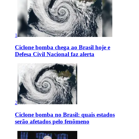
1
Ciclone bomba chega ao Brasil hoje e
Defesa Civil Nacional faz alerta
2
Ciclone bomba no Brasil: quais estados
serão afetados pelo fenômeno