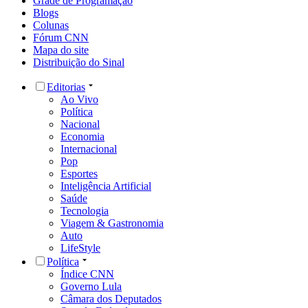
Grade de Programação
Blogs
Colunas
Fórum CNN
Mapa do site
Distribuição do Sinal
Editorias
Ao Vivo
Política
Nacional
Economia
Internacional
Pop
Esportes
Inteligência Artificial
Saúde
Tecnologia
Viagem & Gastronomia
Auto
LifeStyle
Política
Índice CNN
Governo Lula
Câmara dos Deputados