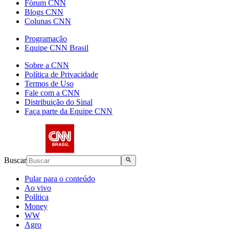
Fórum CNN
Blogs CNN
Colunas CNN
Programação
Equipe CNN Brasil
Sobre a CNN
Política de Privacidade
Termos de Uso
Fale com a CNN
Distribuição do Sinal
Faça parte da Equipe CNN
Buscar
Pular para o conteúdo
Ao vivo
Política
Money
WW
Agro