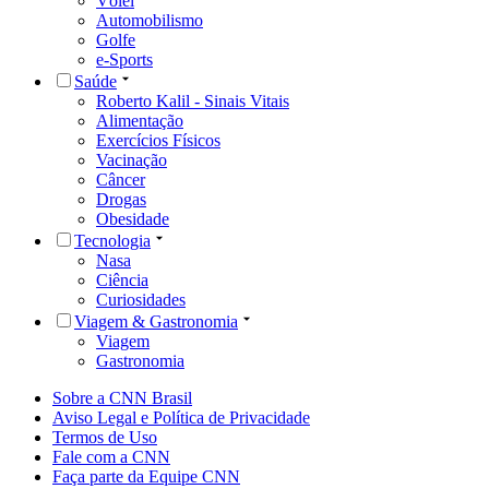
Vôlei
Automobilismo
Golfe
e-Sports
Saúde
Roberto Kalil - Sinais Vitais
Alimentação
Exercícios Físicos
Vacinação
Câncer
Drogas
Obesidade
Tecnologia
Nasa
Ciência
Curiosidades
Viagem & Gastronomia
Viagem
Gastronomia
Sobre a CNN Brasil
Aviso Legal e Política de Privacidade
Termos de Uso
Fale com a CNN
Faça parte da Equipe CNN