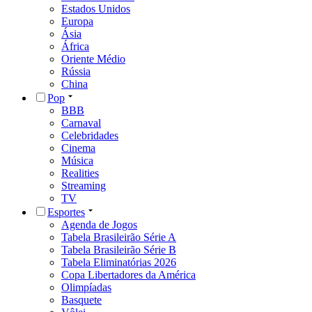
Estados Unidos
Europa
Ásia
África
Oriente Médio
Rússia
China
Pop
BBB
Carnaval
Celebridades
Cinema
Música
Realities
Streaming
TV
Esportes
Agenda de Jogos
Tabela Brasileirão Série A
Tabela Brasileirão Série B
Tabela Eliminatórias 2026
Copa Libertadores da América
Olimpíadas
Basquete