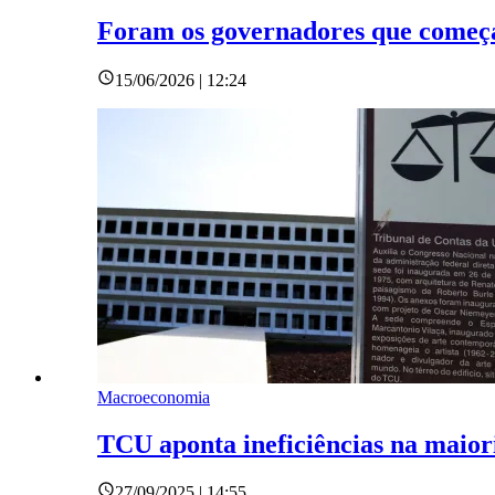
Foram os governadores que começa
15/06/2026 | 12:24
Macroeconomia
TCU aponta ineficiências na maioria
27/09/2025 | 14:55