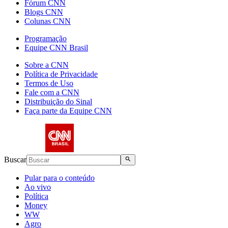
Fórum CNN
Blogs CNN
Colunas CNN
Programação
Equipe CNN Brasil
Sobre a CNN
Política de Privacidade
Termos de Uso
Fale com a CNN
Distribuição do Sinal
Faça parte da Equipe CNN
Buscar
Pular para o conteúdo
Ao vivo
Política
Money
WW
Agro