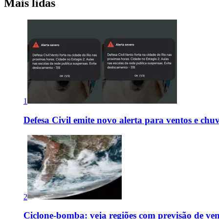
Mais lidas
1
Defesa Civil emite novo alerta para ventos e chu
2
Ciclone-bomba: veja regiões com previsão de ven