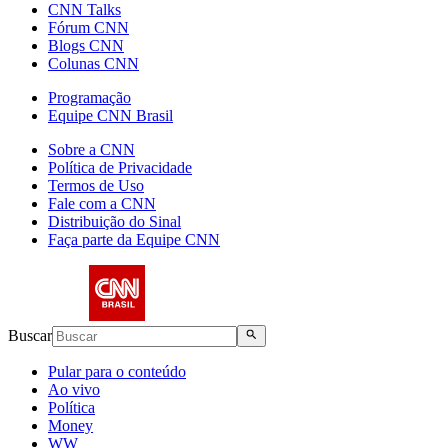
CNN Talks
Fórum CNN
Blogs CNN
Colunas CNN
Programação
Equipe CNN Brasil
Sobre a CNN
Política de Privacidade
Termos de Uso
Fale com a CNN
Distribuição do Sinal
Faça parte da Equipe CNN
Buscar
Pular para o conteúdo
Ao vivo
Política
Money
WW