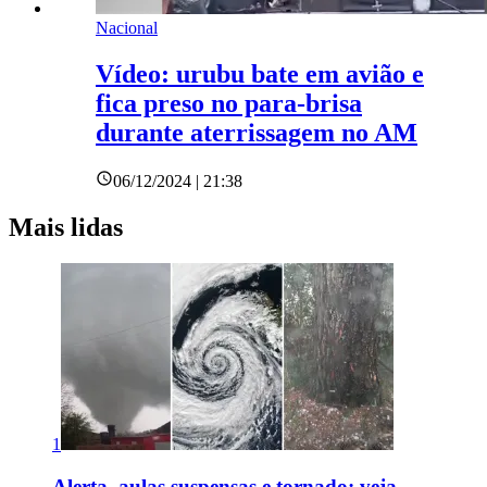
Nacional
Vídeo: urubu bate em avião e
fica preso no para-brisa
durante aterrissagem no AM
06/12/2024 | 21:38
Mais lidas
1
Alerta, aulas suspensas e tornado: veja