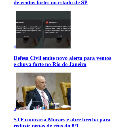
de ventos fortes no estado de SP
4
Defesa Civil emite novo alerta para ventos
e chuva forte no Rio de Janeiro
5
STF contraria Moraes e abre brecha para
reduzir penas de réus do 8/1