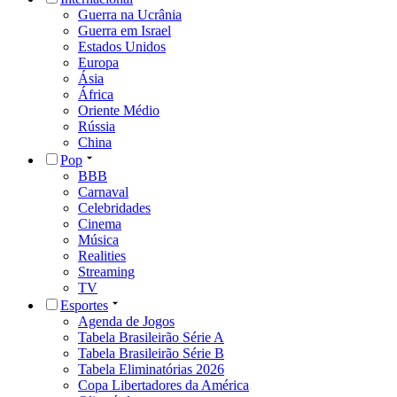
Guerra na Ucrânia
Guerra em Israel
Estados Unidos
Europa
Ásia
África
Oriente Médio
Rússia
China
Pop
BBB
Carnaval
Celebridades
Cinema
Música
Realities
Streaming
TV
Esportes
Agenda de Jogos
Tabela Brasileirão Série A
Tabela Brasileirão Série B
Tabela Eliminatórias 2026
Copa Libertadores da América