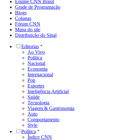
Equipe CNN Brasil
Grade de Programação
Blogs
Colunas
Fórum CNN
Mapa do site
Distribuição do Sinal
Editorias
Ao Vivo
Política
Nacional
Economia
Internacional
Pop
Esportes
Inteligência Artificial
Saúde
Tecnologia
Viagem & Gastronomia
Auto
Comportamento
Style
Política
Índice CNN