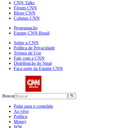
CNN Talks
Fórum CNN
Blogs CNN
Colunas CNN
Programação
Equipe CNN Brasil
Sobre a CNN
Política de Privacidade
Termos de Uso
Fale com a CNN
Distribuição do Sinal
Faça parte da Equipe CNN
Buscar
Pular para o conteúdo
Ao vivo
Política
Money
WW