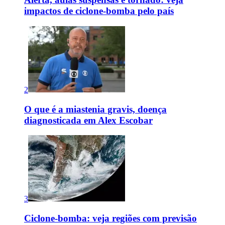
impactos de ciclone-bomba pelo país
2
O que é a miastenia gravis, doença
diagnosticada em Alex Escobar
3
Ciclone-bomba: veja regiões com previsão