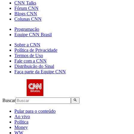
CNN Talks
Fórum CNN
Blogs CNN
Colunas CNN
Programação
Equipe CNN Brasil
Sobre a CNN
Política de Privacidade
Termos de Uso
Fale com a CNN
Distribuição do Sinal
Faça parte da Equipe CNN
Buscar
Pular para o conteúdo
Ao vivo
Política
Money
WW