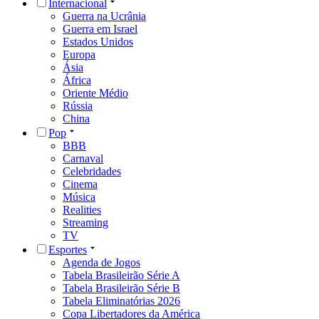
Internacional
Guerra na Ucrânia
Guerra em Israel
Estados Unidos
Europa
Ásia
África
Oriente Médio
Rússia
China
Pop
BBB
Carnaval
Celebridades
Cinema
Música
Realities
Streaming
TV
Esportes
Agenda de Jogos
Tabela Brasileirão Série A
Tabela Brasileirão Série B
Tabela Eliminatórias 2026
Copa Libertadores da América