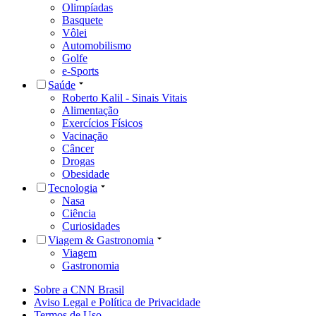
Olimpíadas
Basquete
Vôlei
Automobilismo
Golfe
e-Sports
Saúde
Roberto Kalil - Sinais Vitais
Alimentação
Exercícios Físicos
Vacinação
Câncer
Drogas
Obesidade
Tecnologia
Nasa
Ciência
Curiosidades
Viagem & Gastronomia
Viagem
Gastronomia
Sobre a CNN Brasil
Aviso Legal e Política de Privacidade
Termos de Uso