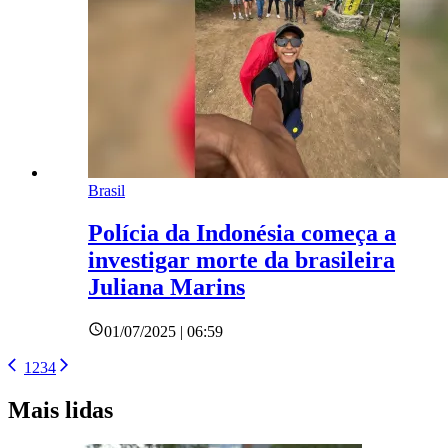
Brasil
Polícia da Indonésia começa a
investigar morte da brasileira
Juliana Marins
01/07/2025 | 06:59
1
2
3
4
Mais lidas