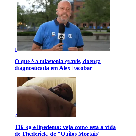
1
O que é a miastenia gravis, doença
diagnosticada em Alex Escobar
2
336 kg e lipedema: veja como está a vida
de Thederick, de "Quilos Mortais"