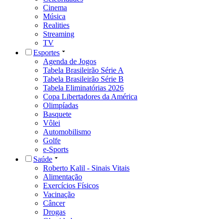
Cinema
Música
Realities
Streaming
TV
Esportes
Agenda de Jogos
Tabela Brasileirão Série A
Tabela Brasileirão Série B
Tabela Eliminatórias 2026
Copa Libertadores da América
Olimpíadas
Basquete
Vôlei
Automobilismo
Golfe
e-Sports
Saúde
Roberto Kalil - Sinais Vitais
Alimentação
Exercícios Físicos
Vacinação
Câncer
Drogas