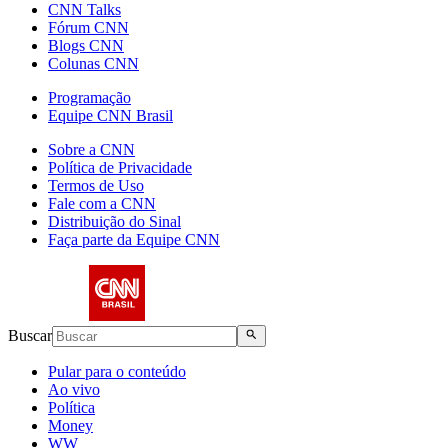
CNN Talks
Fórum CNN
Blogs CNN
Colunas CNN
Programação
Equipe CNN Brasil
Sobre a CNN
Política de Privacidade
Termos de Uso
Fale com a CNN
Distribuição do Sinal
Faça parte da Equipe CNN
Buscar
Pular para o conteúdo
Ao vivo
Política
Money
WW