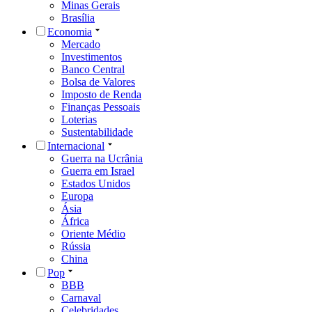
Minas Gerais
Brasília
Economia
Mercado
Investimentos
Banco Central
Bolsa de Valores
Imposto de Renda
Finanças Pessoais
Loterias
Sustentabilidade
Internacional
Guerra na Ucrânia
Guerra em Israel
Estados Unidos
Europa
Ásia
África
Oriente Médio
Rússia
China
Pop
BBB
Carnaval
Celebridades