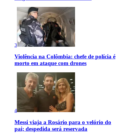
3
Violência na Colômbia: chefe de polícia é
morto em ataque com drones
4
Messi viaja a Rosário para o velório do
pai; despedida será reservada