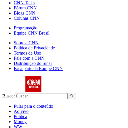
CNN Talks
Fórum CNN
Blogs CNN
Colunas CNN
Programação
Equipe CNN Brasil
Sobre a CNN
Política de Privacidade
Termos de Uso
Fale com a CNN
Distribuição do Sinal
Faça parte da Equipe CNN
Buscar
Pular para o conteúdo
Ao vivo
Política
Money
WW