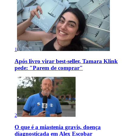
1
Após livro virar best-seller, Tamara Klink
pede: "Parem de comprar"
2
O que é a miastenia gravis, doença
diagnosticada em Alex Escobar