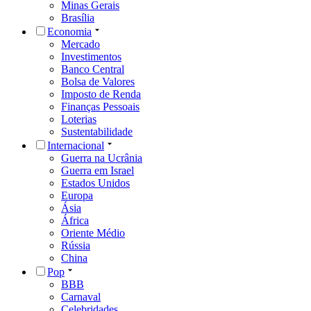
Minas Gerais
Brasília
Economia
Mercado
Investimentos
Banco Central
Bolsa de Valores
Imposto de Renda
Finanças Pessoais
Loterias
Sustentabilidade
Internacional
Guerra na Ucrânia
Guerra em Israel
Estados Unidos
Europa
Ásia
África
Oriente Médio
Rússia
China
Pop
BBB
Carnaval
Celebridades