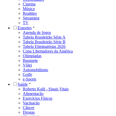
Cinema
Música
Realities
Streaming
TV
Esportes
Agenda de Jogos
Tabela Brasileirão Série A
Tabela Brasileirão Série B
Tabela Eliminatórias 2026
Copa Libertadores da América
Olimpíadas
Basquete
Vôlei
Automobilismo
Golfe
e-Sports
Saúde
Roberto Kalil - Sinais Vitais
Alimentação
Exercícios Físicos
Vacinação
Câncer
Drogas