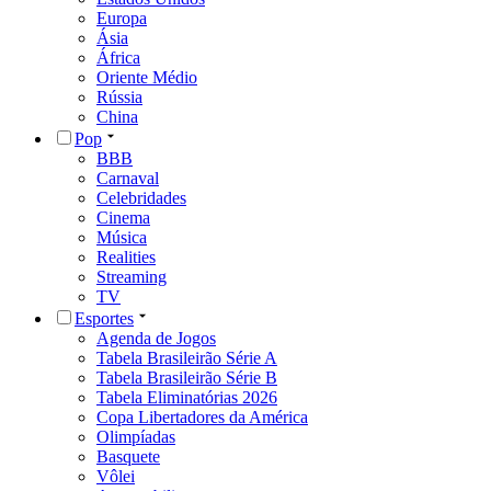
Europa
Ásia
África
Oriente Médio
Rússia
China
Pop
BBB
Carnaval
Celebridades
Cinema
Música
Realities
Streaming
TV
Esportes
Agenda de Jogos
Tabela Brasileirão Série A
Tabela Brasileirão Série B
Tabela Eliminatórias 2026
Copa Libertadores da América
Olimpíadas
Basquete
Vôlei