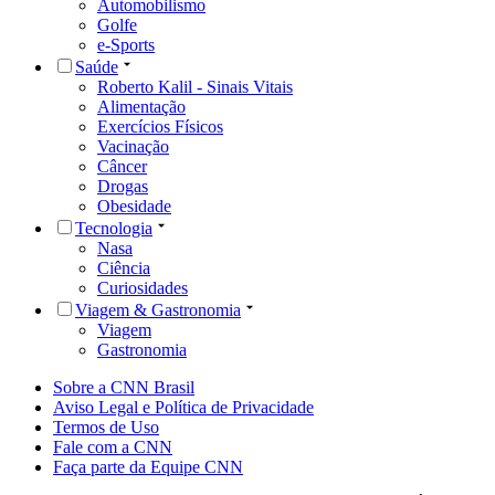
Automobilismo
Golfe
e-Sports
Saúde
Roberto Kalil - Sinais Vitais
Alimentação
Exercícios Físicos
Vacinação
Câncer
Drogas
Obesidade
Tecnologia
Nasa
Ciência
Curiosidades
Viagem & Gastronomia
Viagem
Gastronomia
Sobre a CNN Brasil
Aviso Legal e Política de Privacidade
Termos de Uso
Fale com a CNN
Faça parte da Equipe CNN