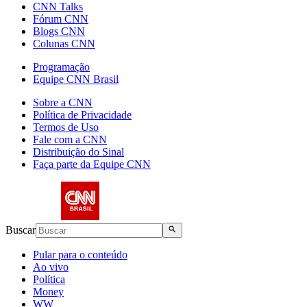
CNN Talks
Fórum CNN
Blogs CNN
Colunas CNN
Programação
Equipe CNN Brasil
Sobre a CNN
Política de Privacidade
Termos de Uso
Fale com a CNN
Distribuição do Sinal
Faça parte da Equipe CNN
Buscar
Pular para o conteúdo
Ao vivo
Política
Money
WW