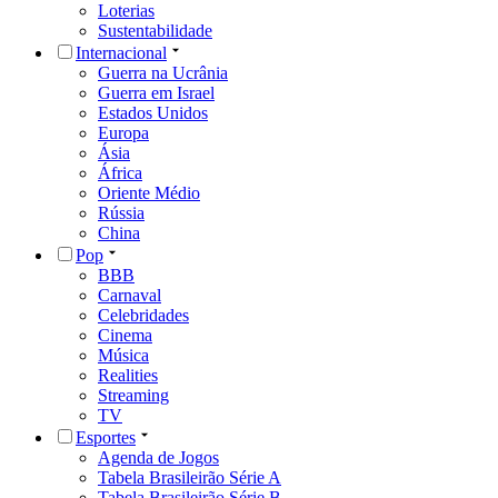
Loterias
Sustentabilidade
Internacional
Guerra na Ucrânia
Guerra em Israel
Estados Unidos
Europa
Ásia
África
Oriente Médio
Rússia
China
Pop
BBB
Carnaval
Celebridades
Cinema
Música
Realities
Streaming
TV
Esportes
Agenda de Jogos
Tabela Brasileirão Série A
Tabela Brasileirão Série B