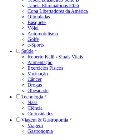
Tabela Eliminatórias 2026
Copa Libertadores da América
Olimpíadas
Basquete
Vôlei
Automobilismo
Golfe
e-Sports
Saúde
Roberto Kalil - Sinais Vitais
Alimentação
Exercícios Físicos
Vacinação
Câncer
Drogas
Obesidade
Tecnologia
Nasa
Ciência
Curiosidades
Viagem & Gastronomia
Viagem
Gastronomia