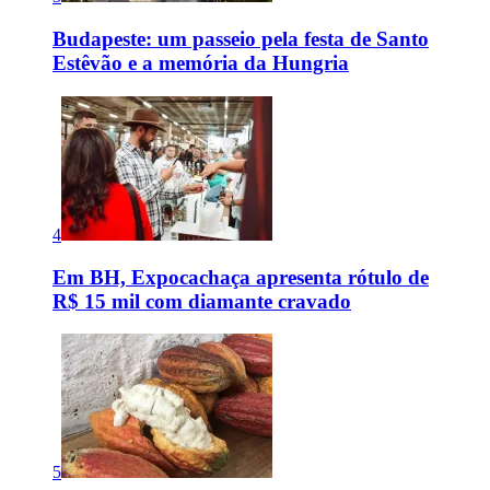
Budapeste: um passeio pela festa de Santo
Estêvão e a memória da Hungria
4
Em BH, Expocachaça apresenta rótulo de
R$ 15 mil com diamante cravado
5