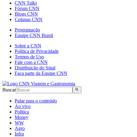
CNN Talks
Fórum CNN
Blogs CNN
Colunas CNN
Programação
Equipe CNN Brasil
Sobre a CNN
Política de Privacidade
Termos de Uso
Fale com a CNN
Distribuição do Sinal
Faça parte da Equipe CNN
Buscar
Pular para o conteúdo
Ao vivo
Política
Money
WW
Agro
Infra