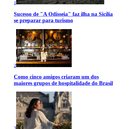
1
Sucesso de "A Odisseia" faz ilha na Sicília
se preparar para turismo
2
Como cinco amigos criaram um dos
maiores grupos de hospitalidade do Brasil
3