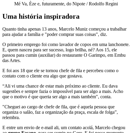
Mé Va, Èze e, futuramente, do Nipote / Rodolfo Regini
Uma história inspiradora
Quanto tinha apenas 13 anos, Marcelo Muniz começou a trabalhar
para ajudar a família e "poder comprar suas coisas", diz.
O primeiro emprego foi como lavador de copos em uma lanchonete.
E, quem nasceu para ser sucesso, logo brilha, né? Aos 15, ele
passou para cumin (auxiliar) do restaurante O Garimpo, em Embu
das Artes.
E foi aos 18 que ele se tornou chefe de fila e percebeu como o
contato com o cliente era algo que gostava.
“Ali vi uma chance de estar mais próximo ao cliente. Eu dava
sugestões e sempre fazia o impossível para ser algo a mais. Acho
que o motivo é que queria ser algo a mais também", conta.
"Cheguei ao cargo de chefe de fila, que é aquela pessoa que
organiza o salão, faz a organização da praça, escala de folga”,
relembra.
E entre um envio de e-mail ali, um contato acolá, Marcelo chegou
ao
grupo Fasano
, para ser cumin no Gero. E foi nesse momento