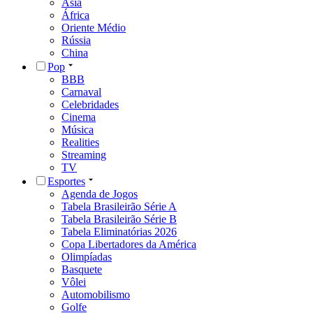
Ásia
África
Oriente Médio
Rússia
China
Pop
BBB
Carnaval
Celebridades
Cinema
Música
Realities
Streaming
TV
Esportes
Agenda de Jogos
Tabela Brasileirão Série A
Tabela Brasileirão Série B
Tabela Eliminatórias 2026
Copa Libertadores da América
Olimpíadas
Basquete
Vôlei
Automobilismo
Golfe