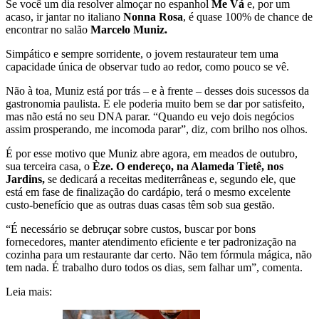
Se você um dia resolver almoçar no espanhol
Me Vá
e, por um
acaso, ir jantar no italiano
Nonna Rosa
, é quase 100% de chance de
encontrar no salão
Marcelo Muniz.
Simpático e sempre sorridente, o jovem restaurateur tem uma
capacidade única de observar tudo ao redor, como pouco se vê.
Não à toa, Muniz está por trás – e à frente – desses dois sucessos da
gastronomia paulista. E ele poderia muito bem se dar por satisfeito,
mas não está no seu DNA parar. “Quando eu vejo dois negócios
assim prosperando, me incomoda parar”, diz, com brilho nos olhos.
É por esse motivo que Muniz abre agora, em meados de outubro,
sua terceira casa, o
Èze. O endereço, na Alameda Tietê, nos
Jardins,
se dedicará a receitas mediterrâneas e, segundo ele, que
está em fase de finalização do cardápio, terá o mesmo excelente
custo-benefício que as outras duas casas têm sob sua gestão.
“É necessário se debruçar sobre custos, buscar por bons
fornecedores, manter atendimento eficiente e ter padronização na
cozinha para um restaurante dar certo. Não tem fórmula mágica, não
tem nada. É trabalho duro todos os dias, sem falhar um”, comenta.
Leia mais: