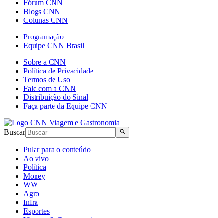
Fórum CNN
Blogs CNN
Colunas CNN
Programação
Equipe CNN Brasil
Sobre a CNN
Política de Privacidade
Termos de Uso
Fale com a CNN
Distribuição do Sinal
Faça parte da Equipe CNN
Buscar
Pular para o conteúdo
Ao vivo
Política
Money
WW
Agro
Infra
Esportes