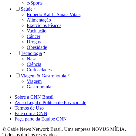
e-Sports
Saúde
Roberto Kalil - Sinais Vitais
Alimentação
Exercícios Físicos
Vacinação
Câncer
Drogas
Obesidade
Tecnologia
Nasa
Ciência
Curiosidades
Viagem & Gastronomia
Viagem
Gastronomia
Sobre a CNN Brasil
Aviso Legal e Política de Privacidade
Termos de Uso
Fale com a CNN
Faça parte da Equipe CNN
© Cable News Network Brasil. Uma empresa NOVUS MÍDIA.
Todos os direitos reservados.