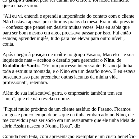
que a chave virou.
“Ali eu vi, entendi e aprendi a importância do contato com o cliente.
Não bastava apenas por e tirar os pratos da mesa. Era muita pressão
– confesso que pensei em desistir muitas vezes. Mas eu sabia que
para ser bom mesmo em algo, precisava passar por isso. Fui então
estudar, aprender inglês, tudo para me elevar para outro nível”,
conta.
Após chegar à posição de maître no grupo Fasano, Marcelo – e sua
inquietude nata – aceitou o desafio para gerenciar o
Nino
, de
Rodolfo de Santis
. “Foi um processo interessante: Fasano já tinha
toda a estrutura montada, e o Nino era um desafio novo. E eu estava
buscando isso para preencher outras lacunas da minha vida
profissional”, relembra.
Além de sua indiscutível garra, o empresário também tem seu
“anjo”, que ele não revela o nome.
“Fiquei muito próximo de um cliente assíduo do Fasano. Ficamos
amigos e pouco tempo depois que eu tinha embarcado no Nino, ele
me convidou para ser sócio em um restaurante que ele tinha ideia de
abrir. Assim nasceu o Nonna Rosa”, diz.
Comida bem feita, com apresentação exemplar e um custo-benefício