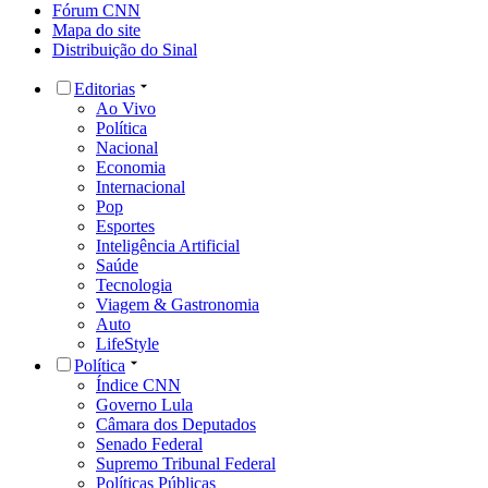
Fórum CNN
Mapa do site
Distribuição do Sinal
Editorias
Ao Vivo
Política
Nacional
Economia
Internacional
Pop
Esportes
Inteligência Artificial
Saúde
Tecnologia
Viagem & Gastronomia
Auto
LifeStyle
Política
Índice CNN
Governo Lula
Câmara dos Deputados
Senado Federal
Supremo Tribunal Federal
Políticas Públicas