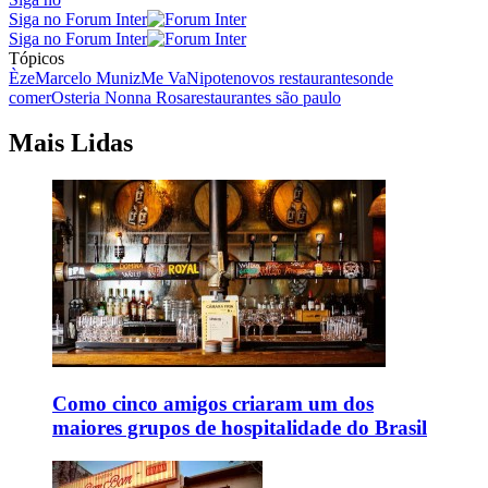
Siga no Forum Inter
Siga no Forum Inter
Tópicos
Èze
Marcelo Muniz
Me Va
Nipote
novos restaurantes
onde
comer
Osteria Nonna Rosa
restaurantes são paulo
Mais Lidas
Como cinco amigos criaram um dos
maiores grupos de hospitalidade do Brasil