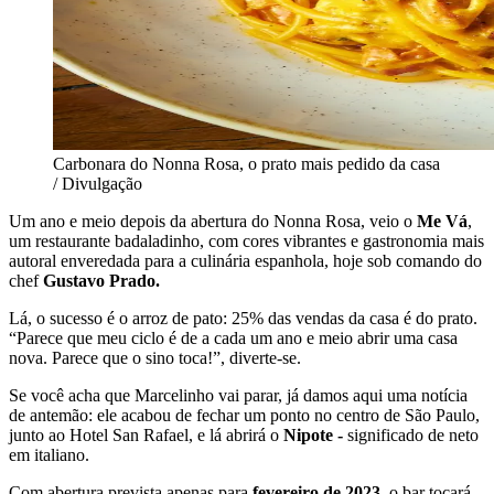
Carbonara do Nonna Rosa, o prato mais pedido da casa
/ Divulgação
Um ano e meio depois da abertura do Nonna Rosa, veio o
Me Vá
,
um restaurante badaladinho, com cores vibrantes e gastronomia mais
autoral enveredada para a culinária espanhola, hoje sob comando do
chef
Gustavo Prado.
Lá, o sucesso é o arroz de pato: 25% das vendas da casa é do prato.
“Parece que meu ciclo é de a cada um ano e meio abrir uma casa
nova. Parece que o sino toca!”, diverte-se.
Se você acha que Marcelinho vai parar, já damos aqui uma notícia
de antemão: ele acabou de fechar um ponto no centro de São Paulo,
junto ao Hotel San Rafael, e lá abrirá o
Nipote -
significado de neto
em italiano.
Com abertura prevista apenas para
fevereiro de 2023
, o bar tocará