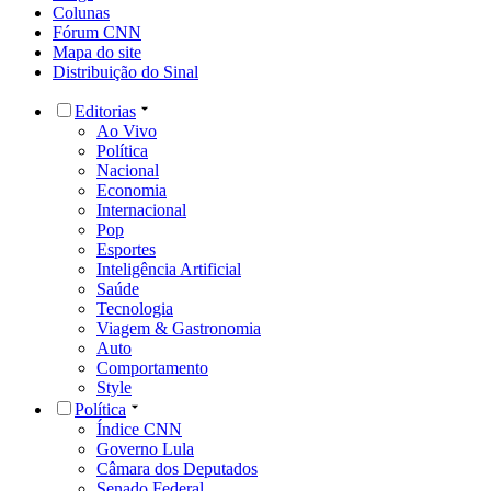
Colunas
Fórum CNN
Mapa do site
Distribuição do Sinal
Editorias
Ao Vivo
Política
Nacional
Economia
Internacional
Pop
Esportes
Inteligência Artificial
Saúde
Tecnologia
Viagem & Gastronomia
Auto
Comportamento
Style
Política
Índice CNN
Governo Lula
Câmara dos Deputados
Senado Federal