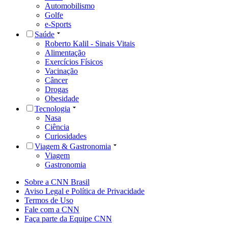
Automobilismo
Golfe
e-Sports
Saúde
Roberto Kalil - Sinais Vitais
Alimentação
Exercícios Físicos
Vacinação
Câncer
Drogas
Obesidade
Tecnologia
Nasa
Ciência
Curiosidades
Viagem & Gastronomia
Viagem
Gastronomia
Sobre a CNN Brasil
Aviso Legal e Política de Privacidade
Termos de Uso
Fale com a CNN
Faça parte da Equipe CNN