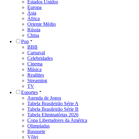
Estados Unidos
Europa
Ásia
África
Oriente Médio
Rússia
China
Pop
BBB
Carnaval
Celebridades
Cinema
Música
Realities
Streaming
TV
Esportes
Agenda de Jogos
Tabela Brasileirão Série A
Tabela Brasileirão Série B
Tabela Eliminatórias 2026
Copa Libertadores da América
Olimpíadas
Basquete
Vôlei