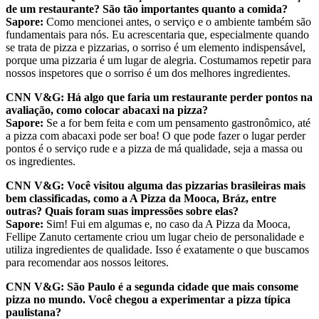
de um restaurante? São tão importantes quanto a comida?
Sapore:
Como mencionei antes, o serviço e o ambiente também são
fundamentais para nós. Eu acrescentaria que, especialmente quando
se trata de pizza e pizzarias, o sorriso é um elemento indispensável,
porque uma pizzaria é um lugar de alegria. Costumamos repetir para
nossos inspetores que o sorriso é um dos melhores ingredientes.
CNN V&G:
Há algo que faria um restaurante perder pontos na
avaliação, como colocar abacaxi na pizza?
Sapore:
Se a for bem feita e com um pensamento gastronômico, até
a pizza com abacaxi pode ser boa! O que pode fazer o lugar perder
pontos é o serviço rude e a pizza de má qualidade, seja a massa ou
os ingredientes.
CNN V&G: Você visitou alguma das pizzarias brasileiras mais
bem classificadas, como a A Pizza da Mooca, Bráz, entre
outras? Quais foram suas impressões sobre elas?
Sapore:
Sim! Fui em algumas e, no caso da A Pizza da Mooca,
Fellipe Zanuto certamente criou um lugar cheio de personalidade e
utiliza ingredientes de qualidade. Isso é exatamente o que buscamos
para recomendar aos nossos leitores.
CNN V&G: São Paulo é a segunda cidade que mais consome
pizza no mundo. Você chegou a experimentar a pizza típica
paulistana?