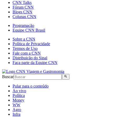
CNN Talks
Fórum CNN
Blogs CNN
Colunas CNN
Programação
Equipe CNN Brasil
Sobre a CNN
Política de Privacidade
Termos de Uso
Fale com a CNN
Distribuição do Sinal
Faça parte da Equipe CNN
Buscar
Pular para o conteúdo
Ao vivo
Política
Money
WW
Agro
Infra