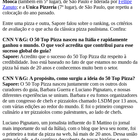
Mooca
(também em 5º lugar), de São Paulo e liderada por
Fellipe
Zanuto
; e a
Unica Pizzeria
(7º lugar), de São Paulo, que repetiu a
colocação do ano passado.
Entre uma pizza e outra, Sapore falou sobre o ranking, os critérios
de avaliação e o que acha da clássica pizza paulistana. Confira:
CNN V&G: O 50 Top Pizza nasceu na Itália e rapidamente
ganhou o mundo. O que você acredita que contribui para esse
sucesso global do guia?
Sapore:
Acredito que o sucesso do 50 Top Pizza diz respeito à
credibilidade. Isso está baseado no fato de que estamos no mundo da
pizza há mais de 20 anos e conhecemos muito bem o setor.
CNN V&G:
A propósito, como surgiu a ideia do 50 Top Pizza?
Sapore:
O 50 Top Pizza nasceu juntamente com os outros dois
curadores do guia, Barbara Guerra e Luciano Pignataro, e nossas
diferentes experiências se uniram. Barbara e eu fomos organizadores
de um congresso de chefs e pizzaiolos chamado LSDM por 13 anos,
com várias edições ao redor do mundo. E foi o primeiro congresso
culinário a ter pizzaiolos como palestrantes, ao lado de chefs.
Luciano Pignataro, um jornalista influente do Il Mattino (o jornal
mais importante do sul da Itália), com o blog que leva seu nome, foi
o primeiro a tratar da pizza na web, há mais de 20 anos. Dessa união
entre nós três, e da contínua descoberta de novas histórias e uma