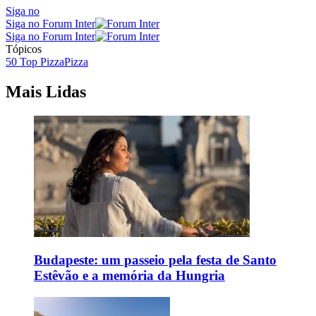
Siga no
Siga no Forum Inter
Siga no Forum Inter
Tópicos
50 Top Pizza
Pizza
Mais Lidas
Budapeste: um passeio pela festa de Santo
Estêvão e a memória da Hungria