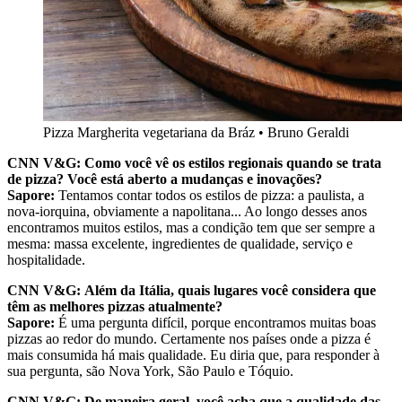
Pizza Margherita vegetariana da Bráz • Bruno Geraldi
CNN V&G: Como você vê os estilos regionais quando se trata
de pizza? Você está aberto a mudanças e inovações?
Sapore:
Tentamos contar todos os estilos de pizza: a paulista, a
nova-iorquina, obviamente a napolitana... Ao longo desses anos
encontramos muitos estilos, mas a condição tem que ser sempre a
mesma: massa excelente, ingredientes de qualidade, serviço e
hospitalidade.
CNN V&G:
Além da Itália, quais lugares você considera que
têm as melhores pizzas atualmente?
Sapore:
É uma pergunta difícil, porque encontramos muitas boas
pizzas ao redor do mundo. Certamente nos países onde a pizza é
mais consumida há mais qualidade. Eu diria que, para responder à
sua pergunta, são Nova York, São Paulo e Tóquio.
CNN V&G: De maneira geral, você acha que a qualidade das