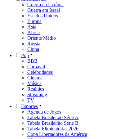
Guerra na Ucrânia
Guerra em Israel
Estados Unidos
Europa
Ásia
África
Oriente Médio
Rússia
China
Pop
BBB
Carnaval
Celebridades
Cinema
Música
Realities
Streaming
TV
Esportes
Agenda de Jogos
Tabela Brasileirão Série A
Tabela Brasileirão Série B
Tabela Eliminatórias 2026
Copa Libertadores da América