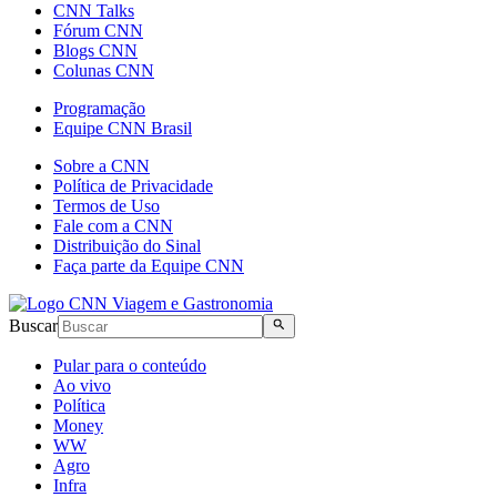
CNN Talks
Fórum CNN
Blogs CNN
Colunas CNN
Programação
Equipe CNN Brasil
Sobre a CNN
Política de Privacidade
Termos de Uso
Fale com a CNN
Distribuição do Sinal
Faça parte da Equipe CNN
Buscar
Pular para o conteúdo
Ao vivo
Política
Money
WW
Agro
Infra