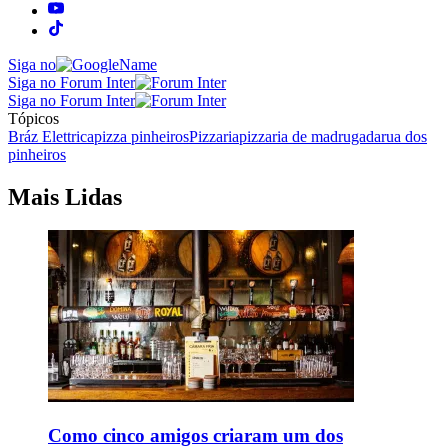
Siga no
Siga no Forum Inter
Siga no Forum Inter
Tópicos
Bráz Elettrica
pizza pinheiros
Pizzaria
pizzaria de madrugada
rua dos
pinheiros
Mais Lidas
Como cinco amigos criaram um dos