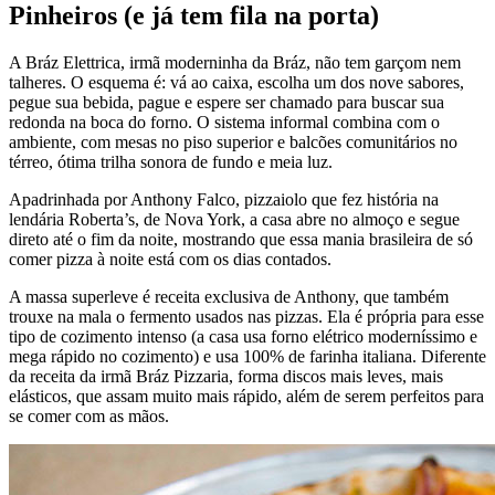
Pinheiros (e já tem fila na porta)
A Bráz Elettrica, irmã moderninha da Bráz, não tem garçom nem
talheres. O esquema é: vá ao caixa, escolha um dos nove sabores,
pegue sua bebida, pague e espere ser chamado para buscar sua
redonda na boca do forno. O sistema informal combina com o
ambiente, com mesas no piso superior e balcões comunitários no
térreo, ótima trilha sonora de fundo e meia luz.
Apadrinhada por Anthony Falco, pizzaiolo que fez história na
lendária Roberta’s, de Nova York, a casa abre no almoço e segue
direto até o fim da noite, mostrando que essa mania brasileira de só
comer pizza à noite está com os dias contados.
A massa superleve é receita exclusiva de Anthony, que também
trouxe na mala o fermento usados nas pizzas
. Ela é própria para esse
tipo de cozimento intenso (a casa usa
forno elétrico moderníssimo e
mega rápido no cozimento)
e usa 100% de farinha italiana. Diferente
da receita da irmã Bráz Pizzaria, forma discos mais leves, mais
elásticos, que assam muito mais rápido, além de serem perfeitos para
se comer com as mãos.