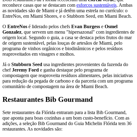
reconhece casas que se destacam com
esforços sustentáveis
. Ambas
as novidades são de Miami e já detêm uma estrela no currículo: o
EntreNos, em Miami Shores, e o Stubborn Seed, em Miami Beach.
O
EntreNos
é liderado pelos chefs
Evan Burgess
e
Osmel
Gonzalez
, que servem um menu "hipersazonal" com ingredientes de
origem local. Segundo o guia, a casa se destaca pelos frutos do mar
de origem sustentável, pelas louças de artesãos de Miami, pelo
programa de vinhos orgânicos e biodinâmicos e pelos resíduos
reaproveitados em vinagres e molhos.
Já o
Stubborn Seed
usa ingredientes provenientes da fazenda do
chef
Jeremy Ford
e ganha destaque pelo programa de
compostagem que reaproveita resíduos alimentares, pelas iniciativas
para redução da pegada de carbono e da parceria com um programa
comunitário de compostagem na área de Miami Beach.
Restaurantes Bib Gourmand
Sete restaurantes da Flórida entraram para a lista Bib Gourmand,
que aponta para boas cozinhas a um bom custo-benefício. Com as
adições, a seleção Bib Gourmand do Guia Michelin Flórida tem 36
restaurantes. As novidades são: