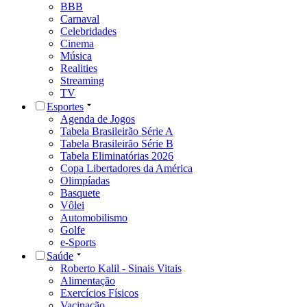
BBB
Carnaval
Celebridades
Cinema
Música
Realities
Streaming
TV
Esportes
Agenda de Jogos
Tabela Brasileirão Série A
Tabela Brasileirão Série B
Tabela Eliminatórias 2026
Copa Libertadores da América
Olimpíadas
Basquete
Vôlei
Automobilismo
Golfe
e-Sports
Saúde
Roberto Kalil - Sinais Vitais
Alimentação
Exercícios Físicos
Vacinação