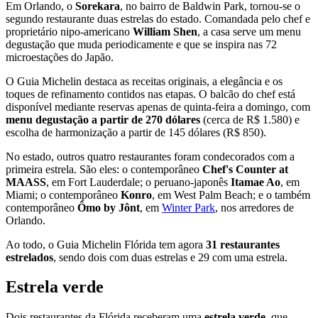
Em Orlando, o
Sorekara
, no bairro de Baldwin Park, tornou-se o
segundo restaurante duas estrelas do estado. Comandada pelo chef e
proprietário nipo-americano
William Shen
, a casa serve um menu
degustação que muda periodicamente e que se inspira nas 72
microestações do Japão.
O Guia Michelin destaca as receitas originais, a elegância e os
toques de refinamento contidos nas etapas. O balcão do chef está
disponível mediante reservas apenas de quinta-feira a domingo, com
menu degustação a partir de 270 dólares
(cerca de R$ 1.580) e
escolha de harmonização a partir de 145 dólares (R$ 850).
No estado, outros quatro restaurantes foram condecorados com a
primeira estrela. São eles: o contemporâneo
Chef's Counter at
MAASS
, em Fort Lauderdale; o peruano-japonês
Itamae Ao
, em
Miami; o contemporâneo
Konro
, em West Palm Beach; e o também
contemporâneo
Ômo by Jônt
, em
Winter Park
, nos arredores de
Orlando.
Ao todo, o Guia Michelin Flórida tem agora
31 restaurantes
estrelados
, sendo dois com duas estrelas e 29 com uma estrela.
Estrela verde
Dois restaurantes da Flórida receberam uma
estrela verde
, que