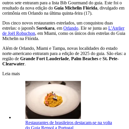
outros sete entraram para a lista Bib Gourmand do guia. Este foi o
resultado da nova edição do
Guia Michelin Flórida
, divulgado em
cerimônia em Orlando na última quinta-feira (17).
Dos cinco novos restaurantes estrelados, um conquistou duas
estrelas: o japonês
Sorekara
, em
Orlando
. Ele se junta ao
L'Atelier
de Joël Robuchon
, em Miami, como os únicos dois estrelas do Guia
Michelin na Flórida.
Além de Orlando, Miami e Tampa, novas localidades do estado
norte-americano entraram para a edição de 2025 do guia. São elas: a
região de
Grande Fort Lauderlade
,
Palm Beaches
e
St. Pete
-
Clearwater
.
Leia mais
Restaurantes de brasileiros destacam-se na volta
do Guia Repsol a Portugal