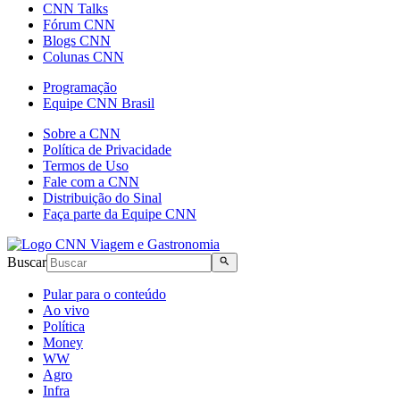
CNN Talks
Fórum CNN
Blogs CNN
Colunas CNN
Programação
Equipe CNN Brasil
Sobre a CNN
Política de Privacidade
Termos de Uso
Fale com a CNN
Distribuição do Sinal
Faça parte da Equipe CNN
Buscar
Pular para o conteúdo
Ao vivo
Política
Money
WW
Agro
Infra