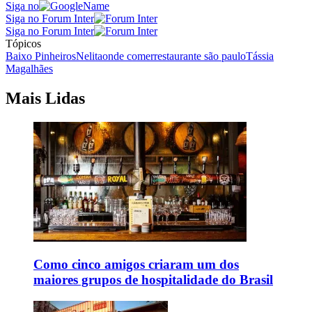
Siga no
Siga no Forum Inter
Siga no Forum Inter
Tópicos
Baixo Pinheiros
Nelita
onde comer
restaurante são paulo
Tássia
Magalhães
Mais Lidas
Como cinco amigos criaram um dos
maiores grupos de hospitalidade do Brasil