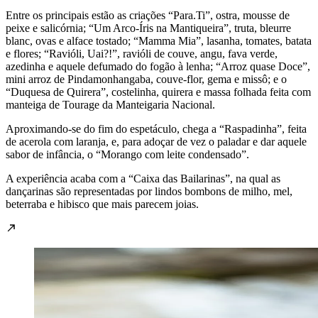
Entre os principais estão as criações “Para.Ti”, ostra, mousse de
peixe e salicórnia; “Um Arco-Íris na Mantiqueira”, truta, bleurre
blanc, ovas e alface tostado; “Mamma Mia”, lasanha, tomates, batata
e flores; “Ravióli, Uai?!”, ravióli de couve, angu, fava verde,
azedinha e aquele defumado do fogão à lenha; “Arroz quase Doce”,
mini arroz de Pindamonhangaba, couve-flor, gema e missô; e o
“Duquesa de Quirera”, costelinha, quirera e massa folhada feita com
manteiga de Tourage da Manteigaria Nacional.
Aproximando-se do fim do espetáculo, chega a “Raspadinha”, feita
de acerola com laranja, e, para adoçar de vez o paladar e dar aquele
sabor de infância, o “Morango com leite condensado”.
A experiência acaba com a “Caixa das Bailarinas”, na qual as
dançarinas são representadas por lindos bombons de milho, mel,
beterraba e hibisco que mais parecem joias.