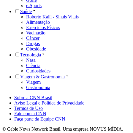
Golfe
e-Sports
Saúde
Roberto Kalil - Sinais Vitais
Alimentação
Exercícios Físicos
Vacinação
Câncer
Drogas
Obesidade
Tecnologia
Nasa
Ciência
Curiosidades
Viagem & Gastronomia
Viagem
Gastronomia
Sobre a CNN Brasil
Aviso Legal e Política de Privacidade
Termos de Uso
Fale com a CNN
Faça parte da Equipe CNN
© Cable News Network Brasil. Uma empresa NOVUS MÍDIA.