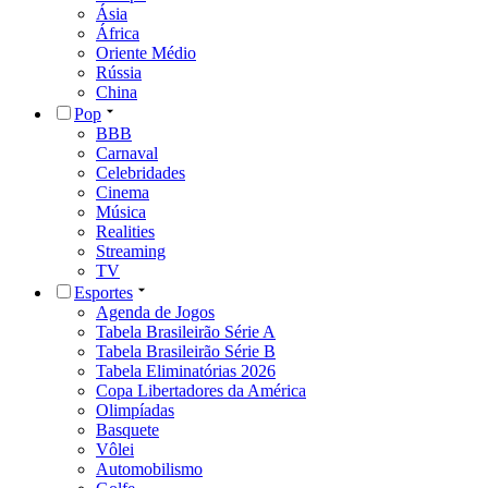
Ásia
África
Oriente Médio
Rússia
China
Pop
BBB
Carnaval
Celebridades
Cinema
Música
Realities
Streaming
TV
Esportes
Agenda de Jogos
Tabela Brasileirão Série A
Tabela Brasileirão Série B
Tabela Eliminatórias 2026
Copa Libertadores da América
Olimpíadas
Basquete
Vôlei
Automobilismo