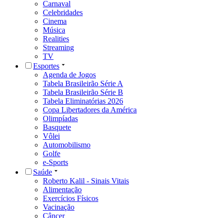
Carnaval
Celebridades
Cinema
Música
Realities
Streaming
TV
Esportes
Agenda de Jogos
Tabela Brasileirão Série A
Tabela Brasileirão Série B
Tabela Eliminatórias 2026
Copa Libertadores da América
Olimpíadas
Basquete
Vôlei
Automobilismo
Golfe
e-Sports
Saúde
Roberto Kalil - Sinais Vitais
Alimentação
Exercícios Físicos
Vacinação
Câncer