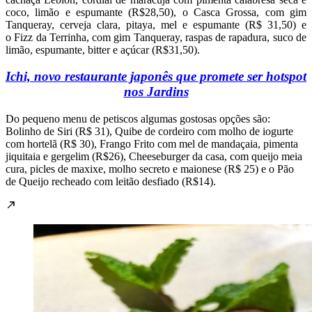
coco, limão e espumante (R$28,50), o Casca Grossa, com gim
Tanqueray, cerveja clara, pitaya, mel e espumante (R$ 31,50) e
o Fizz da Terrinha, com gim Tanqueray, raspas de rapadura, suco de
limão, espumante, bitter e açúcar (R$31,50).
Ichi, novo restaurante japonês que promete ser hotspot
nos Jardins
Do pequeno menu de petiscos algumas gostosas opções são:
Bolinho de Siri (R$ 31), Quibe de cordeiro com molho de iogurte
com hortelã (R$ 30), Frango Frito com mel de mandaçaia, pimenta
jiquitaia e gergelim (R$26), Cheeseburger da casa, com queijo meia
cura, picles de maxixe, molho secreto e maionese (R$ 25) e o Pão
de Queijo
recheado com leitão desfiado (R$14).