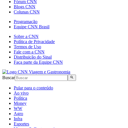
Fórum CNN
Blogs CNN
Colunas CNN
Programação
Equipe CNN Brasil
Sobre a CNN
Política de Privacidade
Termos de Uso
Fale com a CNN
Distribuição do Sinal
Faça parte da Equipe CNN
Buscar
Pular para o conteúdo
Ao vivo
Política
Money
WW
Agro
Infra
Esportes