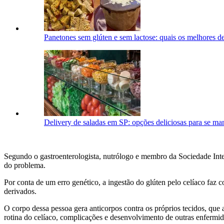
Panetones sem glúten e sem lactose: quais os melhores d
Delivery de saladas em SP: opções deliciosas para se ma
Segundo o gastroenterologista, nutrólogo e membro da Sociedade Inte
do problema.
Por conta de um erro genético, a ingestão do glúten pelo celíaco faz c
derivados.
O corpo dessa pessoa gera anticorpos contra os próprios tecidos, qu
rotina do celíaco, complicações e desenvolvimento de outras enfermi