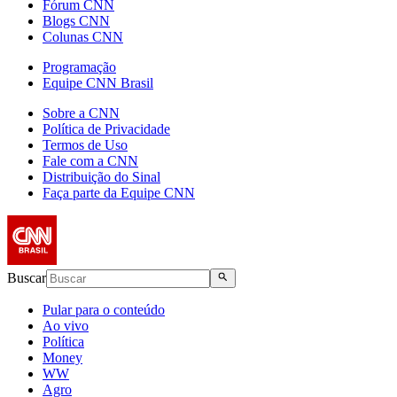
Fórum CNN
Blogs CNN
Colunas CNN
Programação
Equipe CNN Brasil
Sobre a CNN
Política de Privacidade
Termos de Uso
Fale com a CNN
Distribuição do Sinal
Faça parte da Equipe CNN
Buscar
Pular para o conteúdo
Ao vivo
Política
Money
WW
Agro