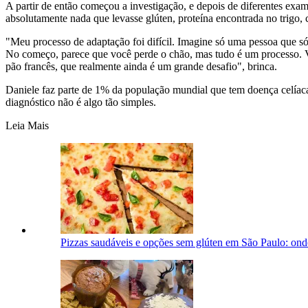
A partir de então começou a investigação, e depois de diferentes exam
absolutamente nada que levasse glúten, proteína encontrada no trigo, 
"Meu processo de adaptação foi difícil. Imagine só uma pessoa que só
No começo, parece que você perde o chão, mas tudo é um processo. Vo
pão francês, que realmente ainda é um grande desafio", brinca.
Daniele faz parte de 1% da população mundial que tem doença celíac
diagnóstico não é algo tão simples.
Leia Mais
Pizzas saudáveis e opções sem glúten em São Paulo: ond