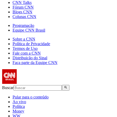
CNN Talks
Fórum CNN
Blogs CNN
Colunas CNN
Programação
Equipe CNN Brasil
Sobre a CNN
Política de Privacidade
Termos de Uso
Fale com a CNN
Distribuição do Sinal
Faça parte da Equipe CNN
Buscar
Pular para o conteúdo
Ao vivo
Política
Money
WW