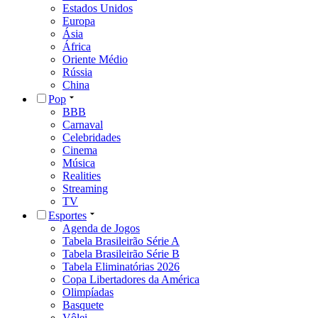
Estados Unidos
Europa
Ásia
África
Oriente Médio
Rússia
China
Pop
BBB
Carnaval
Celebridades
Cinema
Música
Realities
Streaming
TV
Esportes
Agenda de Jogos
Tabela Brasileirão Série A
Tabela Brasileirão Série B
Tabela Eliminatórias 2026
Copa Libertadores da América
Olimpíadas
Basquete
Vôlei