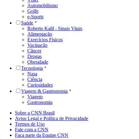
Automobilismo
Golfe
e-Sports
Saúde
Roberto Kalil - Sinais Vitais
Alimentação
Exercícios Físicos
Vacinação
Câncer
Drogas
Obesidade
Tecnologia
Nasa
Ciência
Curiosidades
Viagem & Gastronomia
Viagem
Gastronomia
Sobre a CNN Brasil
Aviso Legal e Política de Privacidade
Termos de Uso
Fale com a CNN
Faça parte da Equipe CNN