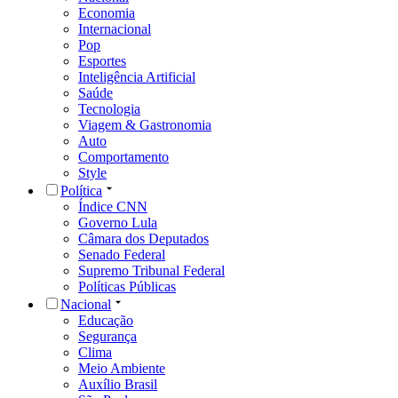
Economia
Internacional
Pop
Esportes
Inteligência Artificial
Saúde
Tecnologia
Viagem & Gastronomia
Auto
Comportamento
Style
Política
Índice CNN
Governo Lula
Câmara dos Deputados
Senado Federal
Supremo Tribunal Federal
Políticas Públicas
Nacional
Educação
Segurança
Clima
Meio Ambiente
Auxílio Brasil