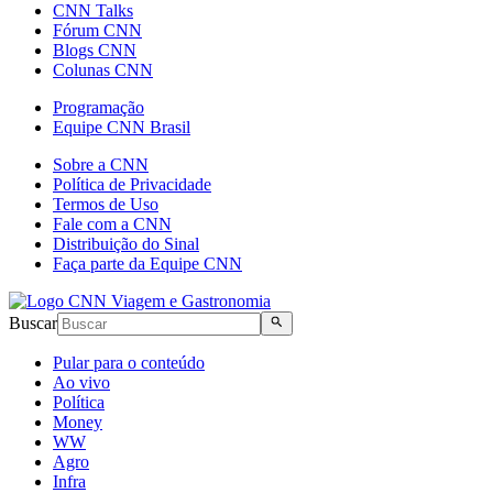
CNN Talks
Fórum CNN
Blogs CNN
Colunas CNN
Programação
Equipe CNN Brasil
Sobre a CNN
Política de Privacidade
Termos de Uso
Fale com a CNN
Distribuição do Sinal
Faça parte da Equipe CNN
Buscar
Pular para o conteúdo
Ao vivo
Política
Money
WW
Agro
Infra