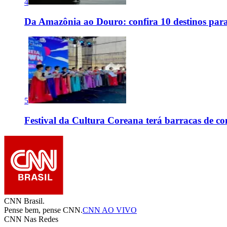
4
Da Amazônia ao Douro: confira 10 destinos para
5
Festival da Cultura Coreana terá barracas de co
CNN Brasil.
Pense bem, pense CNN.
CNN AO VIVO
CNN Nas Redes