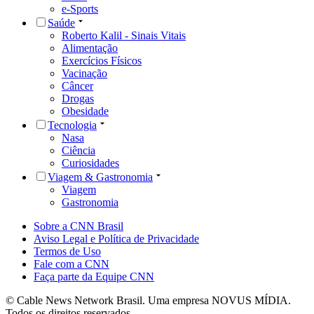
e-Sports
Saúde
Roberto Kalil - Sinais Vitais
Alimentação
Exercícios Físicos
Vacinação
Câncer
Drogas
Obesidade
Tecnologia
Nasa
Ciência
Curiosidades
Viagem & Gastronomia
Viagem
Gastronomia
Sobre a CNN Brasil
Aviso Legal e Política de Privacidade
Termos de Uso
Fale com a CNN
Faça parte da Equipe CNN
© Cable News Network Brasil. Uma empresa NOVUS MÍDIA.
Todos os direitos reservados.