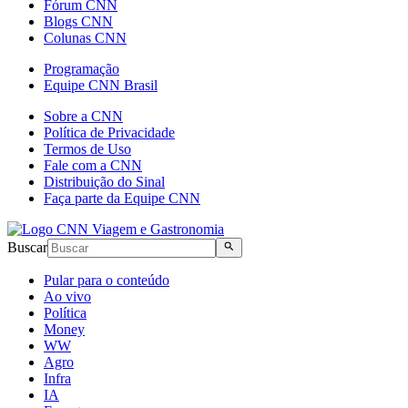
Fórum CNN
Blogs CNN
Colunas CNN
Programação
Equipe CNN Brasil
Sobre a CNN
Política de Privacidade
Termos de Uso
Fale com a CNN
Distribuição do Sinal
Faça parte da Equipe CNN
Buscar
Pular para o conteúdo
Ao vivo
Política
Money
WW
Agro
Infra
IA