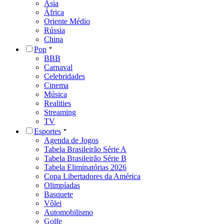
Ásia
África
Oriente Médio
Rússia
China
Pop
BBB
Carnaval
Celebridades
Cinema
Música
Realities
Streaming
TV
Esportes
Agenda de Jogos
Tabela Brasileirão Série A
Tabela Brasileirão Série B
Tabela Eliminatórias 2026
Copa Libertadores da América
Olimpíadas
Basquete
Vôlei
Automobilismo
Golfe