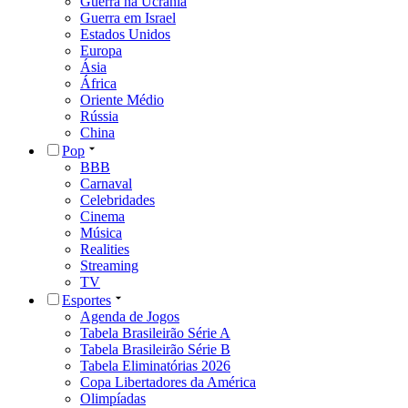
Guerra na Ucrânia
Guerra em Israel
Estados Unidos
Europa
Ásia
África
Oriente Médio
Rússia
China
Pop
BBB
Carnaval
Celebridades
Cinema
Música
Realities
Streaming
TV
Esportes
Agenda de Jogos
Tabela Brasileirão Série A
Tabela Brasileirão Série B
Tabela Eliminatórias 2026
Copa Libertadores da América
Olimpíadas