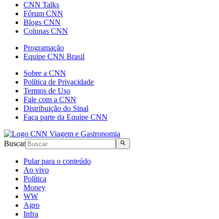
CNN Talks
Fórum CNN
Blogs CNN
Colunas CNN
Programação
Equipe CNN Brasil
Sobre a CNN
Política de Privacidade
Termos de Uso
Fale com a CNN
Distribuição do Sinal
Faça parte da Equipe CNN
Buscar
Pular para o conteúdo
Ao vivo
Política
Money
WW
Agro
Infra