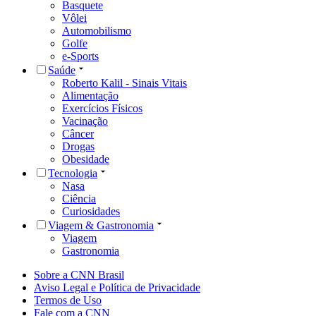
Basquete
Vôlei
Automobilismo
Golfe
e-Sports
Saúde
Roberto Kalil - Sinais Vitais
Alimentação
Exercícios Físicos
Vacinação
Câncer
Drogas
Obesidade
Tecnologia
Nasa
Ciência
Curiosidades
Viagem & Gastronomia
Viagem
Gastronomia
Sobre a CNN Brasil
Aviso Legal e Política de Privacidade
Termos de Uso
Fale com a CNN