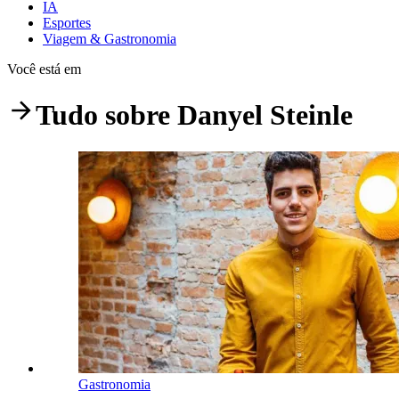
IA
Esportes
Viagem & Gastronomia
Você está em
Tudo sobre
Danyel Steinle
Gastronomia