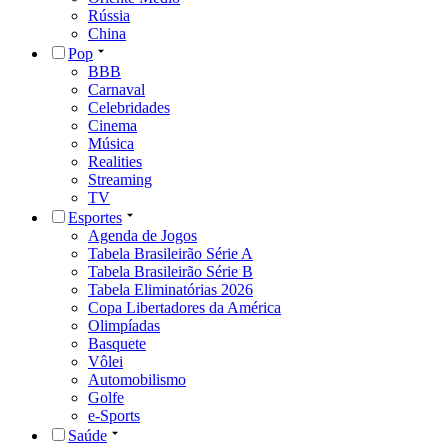
Rússia
China
Pop
BBB
Carnaval
Celebridades
Cinema
Música
Realities
Streaming
TV
Esportes
Agenda de Jogos
Tabela Brasileirão Série A
Tabela Brasileirão Série B
Tabela Eliminatórias 2026
Copa Libertadores da América
Olimpíadas
Basquete
Vôlei
Automobilismo
Golfe
e-Sports
Saúde