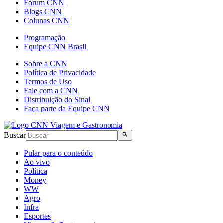
Fórum CNN
Blogs CNN
Colunas CNN
Programação
Equipe CNN Brasil
Sobre a CNN
Política de Privacidade
Termos de Uso
Fale com a CNN
Distribuição do Sinal
Faça parte da Equipe CNN
Buscar
Pular para o conteúdo
Ao vivo
Política
Money
WW
Agro
Infra
Esportes