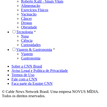
Roberto Kalil - Sinais Vitais
Alimentação
Exercícios Físicos
Vacinação
Câncer
Drogas
Obesidade
Tecnologia
Nasa
Ciência
Curiosidades
Viagem & Gastronomia
Viagem
Gastronomia
Sobre a CNN Brasil
Aviso Legal e Política de Privacidade
Termos de Uso
Fale com a CNN
Faça parte da Equipe CNN
© Cable News Network Brasil. Uma empresa NOVUS MÍDIA.
Todos os direitos reservados.