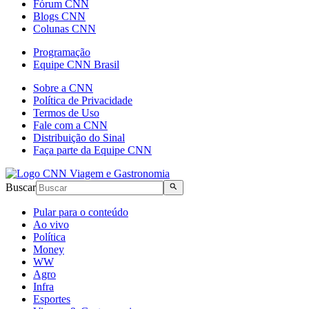
Fórum CNN
Blogs CNN
Colunas CNN
Programação
Equipe CNN Brasil
Sobre a CNN
Política de Privacidade
Termos de Uso
Fale com a CNN
Distribuição do Sinal
Faça parte da Equipe CNN
Buscar
Pular para o conteúdo
Ao vivo
Política
Money
WW
Agro
Infra
Esportes