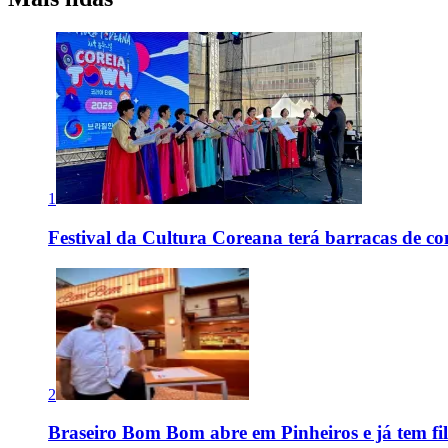
1
Festival da Cultura Coreana terá barracas de co
2
Braseiro Bom Bom abre em Pinheiros e já tem fi