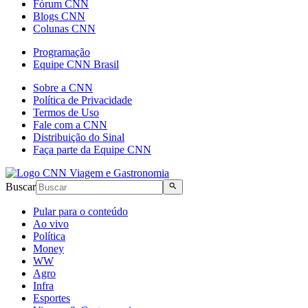
Fórum CNN
Blogs CNN
Colunas CNN
Programação
Equipe CNN Brasil
Sobre a CNN
Política de Privacidade
Termos de Uso
Fale com a CNN
Distribuição do Sinal
Faça parte da Equipe CNN
Buscar
Pular para o conteúdo
Ao vivo
Política
Money
WW
Agro
Infra
Esportes