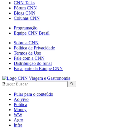
CNN Talks
Fórum CNN
Blogs CNN
Colunas CNN
Programação
Equipe CNN Brasil
Sobre a CNN
Política de Privacidade
Termos de Uso
Fale com a CNN
Distribuição do Sinal
Faça parte da Equipe CNN
Buscar
Pular para o conteúdo
Ao vivo
Política
Money
WW
Agro
Infra