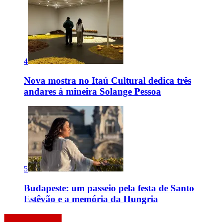
4
Nova mostra no Itaú Cultural dedica três
andares à mineira Solange Pessoa
5
Budapeste: um passeio pela festa de Santo
Estêvão e a memória da Hungria