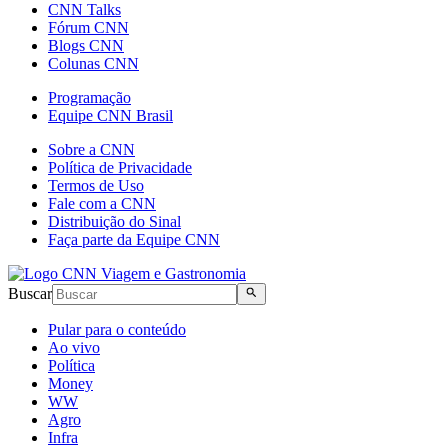
CNN Talks
Fórum CNN
Blogs CNN
Colunas CNN
Programação
Equipe CNN Brasil
Sobre a CNN
Política de Privacidade
Termos de Uso
Fale com a CNN
Distribuição do Sinal
Faça parte da Equipe CNN
Buscar
Pular para o conteúdo
Ao vivo
Política
Money
WW
Agro
Infra