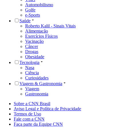
Automobilismo
Golfe
e-Sports
Saúde
Roberto Kalil - Sinais Vitais
Alimentação
Exercícios Físicos
Vacinação
Câncer
Drogas
Obesidade
Tecnologia
Nasa
Ciência
Curiosidades
Viagem & Gastronomia
Viagem
Gastronomia
Sobre a CNN Brasil
Aviso Legal e Política de Privacidade
Termos de Uso
Fale com a CNN
Faça parte da Equipe CNN