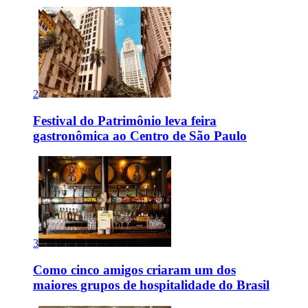
2
Festival do Patrimônio leva feira
gastronômica ao Centro de São Paulo
3
Como cinco amigos criaram um dos
maiores grupos de hospitalidade do Brasil