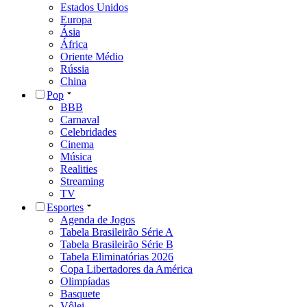
Estados Unidos
Europa
Ásia
África
Oriente Médio
Rússia
China
Pop
BBB
Carnaval
Celebridades
Cinema
Música
Realities
Streaming
TV
Esportes
Agenda de Jogos
Tabela Brasileirão Série A
Tabela Brasileirão Série B
Tabela Eliminatórias 2026
Copa Libertadores da América
Olimpíadas
Basquete
Vôlei