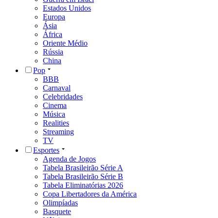
Estados Unidos
Europa
Ásia
África
Oriente Médio
Rússia
China
Pop
BBB
Carnaval
Celebridades
Cinema
Música
Realities
Streaming
TV
Esportes
Agenda de Jogos
Tabela Brasileirão Série A
Tabela Brasileirão Série B
Tabela Eliminatórias 2026
Copa Libertadores da América
Olimpíadas
Basquete