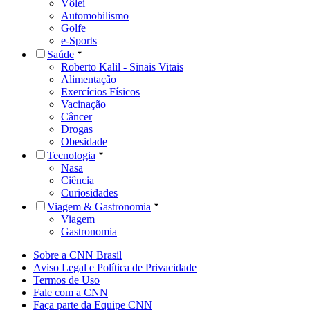
Vôlei
Automobilismo
Golfe
e-Sports
Saúde
Roberto Kalil - Sinais Vitais
Alimentação
Exercícios Físicos
Vacinação
Câncer
Drogas
Obesidade
Tecnologia
Nasa
Ciência
Curiosidades
Viagem & Gastronomia
Viagem
Gastronomia
Sobre a CNN Brasil
Aviso Legal e Política de Privacidade
Termos de Uso
Fale com a CNN
Faça parte da Equipe CNN