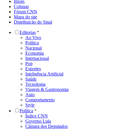
Blogs
Colunas
Fórum CNN
Mapa do site
Distribuição do Sinal
Editorias
Ao Vivo
Política
Nacional
Economia
Internacional
Pop
Esportes
Inteligência Artificial
Saúde
Tecnologia
Viagem & Gastronomia
Auto
Comportamento
Style
Política
Índice CNN
Governo Lula
Câmara dos Deputados