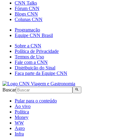
CNN Talks
Fórum CNN
Blogs CNN
Colunas CNN
Programação
Equipe CNN Brasil
Sobre a CNN
Política de Privacidade
Termos de Uso
Fale com a CNN
Distribuição do Sinal
Faça parte da Equipe CNN
Buscar
Pular para o conteúdo
Ao vivo
Política
Money
WW
Agro
Infra