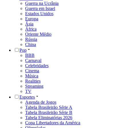
Guerra na Ucrânia
Guerra em Israel
Estados Unidos
Europa
Ásia
África
Oriente Médio
Rússia
China
Pop
BBB
Carnaval
Celebridades
Cinema
Música
Realities
Streaming
TV
Esportes
Agenda de Jogos
Tabela Brasileirão Série A
Tabela Brasileirão Série B
Tabela Eliminatórias 2026
Copa Libertadores da América
Olimpíadas