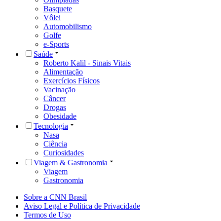
Basquete
Vôlei
Automobilismo
Golfe
e-Sports
Saúde
Roberto Kalil - Sinais Vitais
Alimentação
Exercícios Físicos
Vacinação
Câncer
Drogas
Obesidade
Tecnologia
Nasa
Ciência
Curiosidades
Viagem & Gastronomia
Viagem
Gastronomia
Sobre a CNN Brasil
Aviso Legal e Política de Privacidade
Termos de Uso