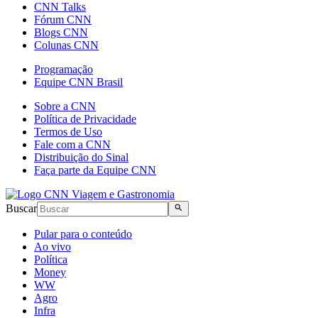
CNN Talks
Fórum CNN
Blogs CNN
Colunas CNN
Programação
Equipe CNN Brasil
Sobre a CNN
Política de Privacidade
Termos de Uso
Fale com a CNN
Distribuição do Sinal
Faça parte da Equipe CNN
Buscar
Pular para o conteúdo
Ao vivo
Política
Money
WW
Agro
Infra