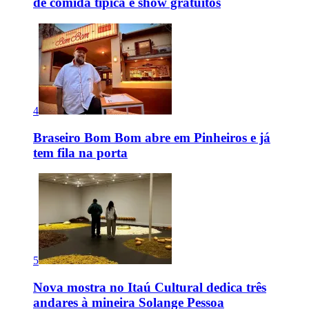
de comida típica e show gratuitos
4
Braseiro Bom Bom abre em Pinheiros e já
tem fila na porta
5
Nova mostra no Itaú Cultural dedica três
andares à mineira Solange Pessoa