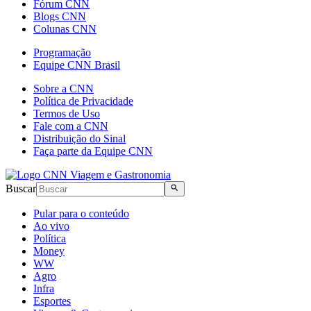
Fórum CNN
Blogs CNN
Colunas CNN
Programação
Equipe CNN Brasil
Sobre a CNN
Política de Privacidade
Termos de Uso
Fale com a CNN
Distribuição do Sinal
Faça parte da Equipe CNN
Buscar
Pular para o conteúdo
Ao vivo
Política
Money
WW
Agro
Infra
Esportes