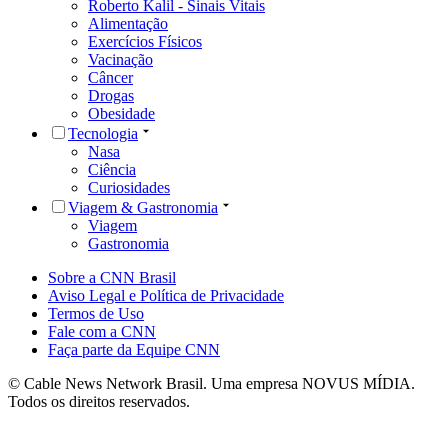
Roberto Kalil - Sinais Vitais
Alimentação
Exercícios Físicos
Vacinação
Câncer
Drogas
Obesidade
Tecnologia
Nasa
Ciência
Curiosidades
Viagem & Gastronomia
Viagem
Gastronomia
Sobre a CNN Brasil
Aviso Legal e Política de Privacidade
Termos de Uso
Fale com a CNN
Faça parte da Equipe CNN
© Cable News Network Brasil. Uma empresa NOVUS MÍDIA.
Todos os direitos reservados.