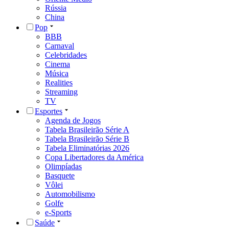
Rússia
China
Pop
BBB
Carnaval
Celebridades
Cinema
Música
Realities
Streaming
TV
Esportes
Agenda de Jogos
Tabela Brasileirão Série A
Tabela Brasileirão Série B
Tabela Eliminatórias 2026
Copa Libertadores da América
Olimpíadas
Basquete
Vôlei
Automobilismo
Golfe
e-Sports
Saúde