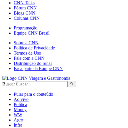
CNN Talks
Fórum CNN
Blogs CNN
Colunas CNN
Programação
Equipe CNN Brasil
Sobre a CNN
Política de Privacidade
Termos de Uso
Fale com a CNN
Distribuição do Sinal
Faça parte da Equipe CNN
Buscar
Pular para o conteúdo
Ao vivo
Política
Money
WW
Agro
Infra