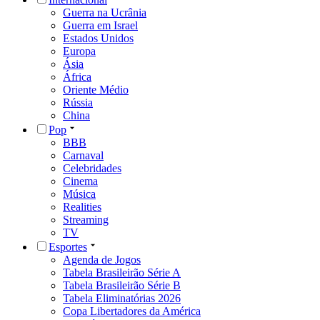
Guerra na Ucrânia
Guerra em Israel
Estados Unidos
Europa
Ásia
África
Oriente Médio
Rússia
China
Pop
BBB
Carnaval
Celebridades
Cinema
Música
Realities
Streaming
TV
Esportes
Agenda de Jogos
Tabela Brasileirão Série A
Tabela Brasileirão Série B
Tabela Eliminatórias 2026
Copa Libertadores da América