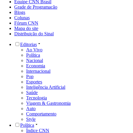
Equipe CNN Brasil
Grade de Programação
Blogs
Colunas
Fórum CNN
Mapa do site
Distribuição do Sinal
Editorias
Ao Vivo
Política
Nacional
Economia
Internacional
Pop
Esportes
Inteligência Artificial
Saúde
Tecnologia
Viagem & Gastronomia
Auto
Comportamento
Style
Política
Índice CNN