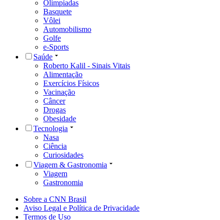
Olimpíadas
Basquete
Vôlei
Automobilismo
Golfe
e-Sports
Saúde
Roberto Kalil - Sinais Vitais
Alimentação
Exercícios Físicos
Vacinação
Câncer
Drogas
Obesidade
Tecnologia
Nasa
Ciência
Curiosidades
Viagem & Gastronomia
Viagem
Gastronomia
Sobre a CNN Brasil
Aviso Legal e Política de Privacidade
Termos de Uso