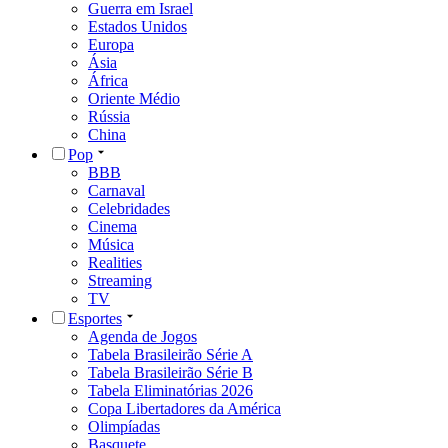
Guerra em Israel
Estados Unidos
Europa
Ásia
África
Oriente Médio
Rússia
China
Pop
BBB
Carnaval
Celebridades
Cinema
Música
Realities
Streaming
TV
Esportes
Agenda de Jogos
Tabela Brasileirão Série A
Tabela Brasileirão Série B
Tabela Eliminatórias 2026
Copa Libertadores da América
Olimpíadas
Basquete