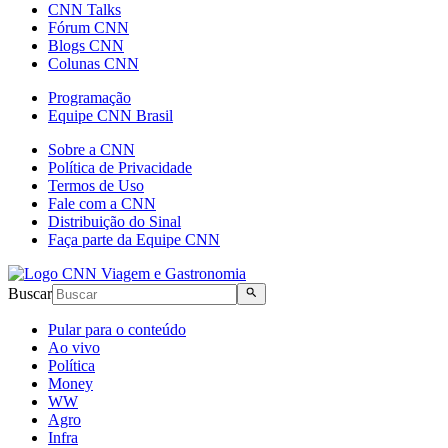
CNN Talks
Fórum CNN
Blogs CNN
Colunas CNN
Programação
Equipe CNN Brasil
Sobre a CNN
Política de Privacidade
Termos de Uso
Fale com a CNN
Distribuição do Sinal
Faça parte da Equipe CNN
Buscar
Pular para o conteúdo
Ao vivo
Política
Money
WW
Agro
Infra