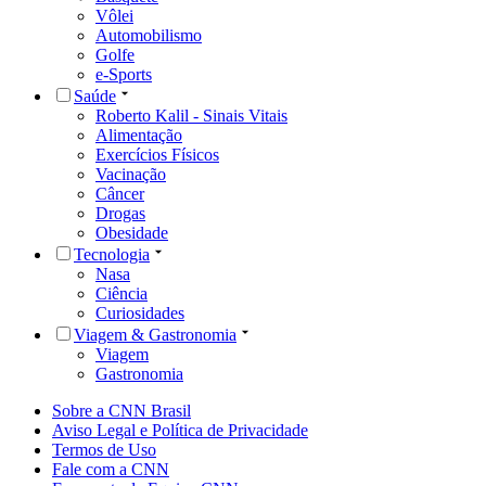
Vôlei
Automobilismo
Golfe
e-Sports
Saúde
Roberto Kalil - Sinais Vitais
Alimentação
Exercícios Físicos
Vacinação
Câncer
Drogas
Obesidade
Tecnologia
Nasa
Ciência
Curiosidades
Viagem & Gastronomia
Viagem
Gastronomia
Sobre a CNN Brasil
Aviso Legal e Política de Privacidade
Termos de Uso
Fale com a CNN