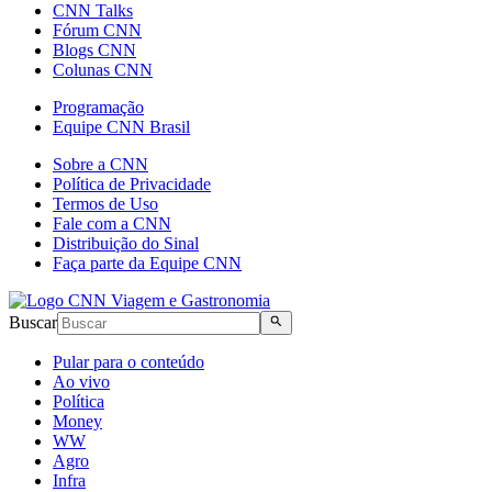
CNN Talks
Fórum CNN
Blogs CNN
Colunas CNN
Programação
Equipe CNN Brasil
Sobre a CNN
Política de Privacidade
Termos de Uso
Fale com a CNN
Distribuição do Sinal
Faça parte da Equipe CNN
Buscar
Pular para o conteúdo
Ao vivo
Política
Money
WW
Agro
Infra