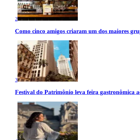
2
Como cinco amigos criaram um dos maiores grup
3
Festival do Patrimônio leva feira gastronômica 