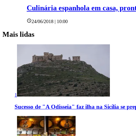
Culinária espanhola em casa, pront
24/06/2018 | 10:00
Mais lidas
1
Sucesso de "A Odisseia" faz ilha na Sicília se pr