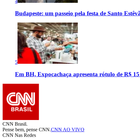
4
Budapeste: um passeio pela festa de Santo Estê
5
Em BH, Expocachaça apresenta rótulo de R$ 15
CNN Brasil.
Pense bem, pense CNN.
CNN AO VIVO
CNN Nas Redes