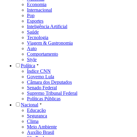
Economia
Internacional
Pop
Esportes
Inteligência Artificial
Saúde
Tecnologia
Viagem & Gastronomia
Auto
Comportamento
Style
Política
Índice CNN
Governo Lula
Câmara dos Deputados
Senado Federal
Supremo Tribunal Federal
Políticas Públicas
Nacional
Educação
Segurança
Clima
Meio Ambiente
Auxílio Brasil