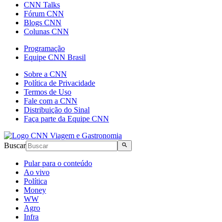
CNN Talks
Fórum CNN
Blogs CNN
Colunas CNN
Programação
Equipe CNN Brasil
Sobre a CNN
Política de Privacidade
Termos de Uso
Fale com a CNN
Distribuição do Sinal
Faça parte da Equipe CNN
Buscar
Pular para o conteúdo
Ao vivo
Política
Money
WW
Agro
Infra