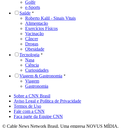
Golfe
e-Sports
Saúde
Roberto Kalil - Sinais Vitais
Alimentação
Exercícios Físicos
Vacinação
Câncer
Drogas
Obesidade
Tecnologia
Nasa
Ciência
Curiosidades
Viagem & Gastronomia
Viagem
Gastronomia
Sobre a CNN Brasil
Aviso Legal e Política de Privacidade
Termos de Uso
Fale com a CNN
Faça parte da Equipe CNN
© Cable News Network Brasil. Uma empresa NOVUS MÍDIA.