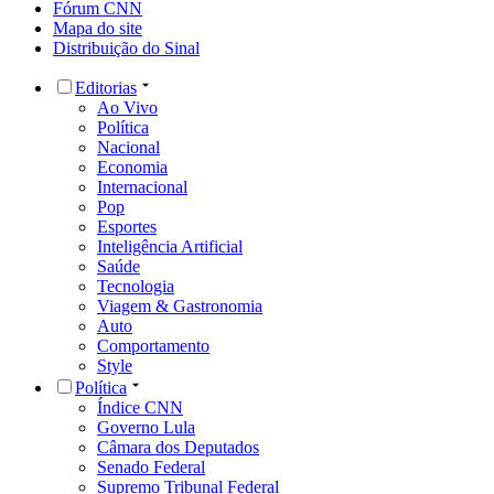
Fórum CNN
Mapa do site
Distribuição do Sinal
Editorias
Ao Vivo
Política
Nacional
Economia
Internacional
Pop
Esportes
Inteligência Artificial
Saúde
Tecnologia
Viagem & Gastronomia
Auto
Comportamento
Style
Política
Índice CNN
Governo Lula
Câmara dos Deputados
Senado Federal
Supremo Tribunal Federal