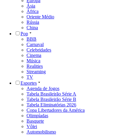
Europa
Ásia
África
Oriente Médio
Rússia
China
Pop
BBB
Carnaval
Celebridades
Cinema
Música
Realities
Streaming
TV
Esportes
Agenda de Jogos
Tabela Brasileirão Série A
Tabela Brasileirão Série B
Tabela Eliminatórias 2026
Copa Libertadores da América
Olimpíadas
Basquete
Vôlei
Automobilismo