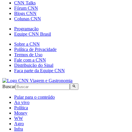
CNN Talks
Fórum CNN
Blogs CNN
Colunas CNN
Programação
Equipe CNN Brasil
Sobre a CNN
Política de Privacidade
Termos de Uso
Fale com a CNN
Distribuição do Sinal
Faça parte da Equipe CNN
Buscar
Pular para o conteúdo
Ao vivo
Política
Money
WW
Agro
Infra