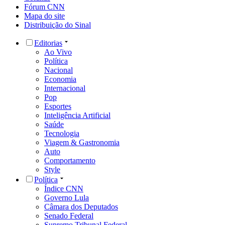
Fórum CNN
Mapa do site
Distribuição do Sinal
Editorias
Ao Vivo
Política
Nacional
Economia
Internacional
Pop
Esportes
Inteligência Artificial
Saúde
Tecnologia
Viagem & Gastronomia
Auto
Comportamento
Style
Política
Índice CNN
Governo Lula
Câmara dos Deputados
Senado Federal
Supremo Tribunal Federal