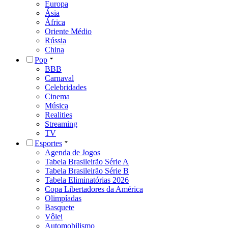
Europa
Ásia
África
Oriente Médio
Rússia
China
Pop
BBB
Carnaval
Celebridades
Cinema
Música
Realities
Streaming
TV
Esportes
Agenda de Jogos
Tabela Brasileirão Série A
Tabela Brasileirão Série B
Tabela Eliminatórias 2026
Copa Libertadores da América
Olimpíadas
Basquete
Vôlei
Automobilismo