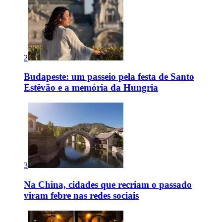
2
Budapeste: um passeio pela festa de Santo
Estêvão e a memória da Hungria
3
Na China, cidades que recriam o passado
viram febre nas redes sociais