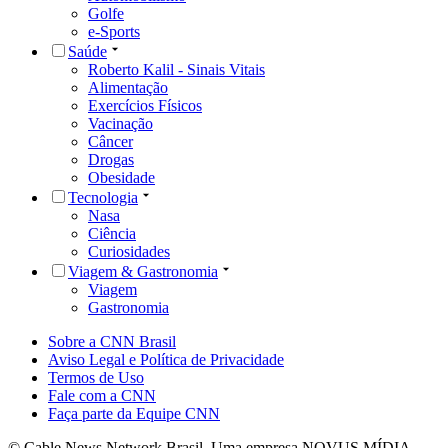
Golfe
e-Sports
Saúde
Roberto Kalil - Sinais Vitais
Alimentação
Exercícios Físicos
Vacinação
Câncer
Drogas
Obesidade
Tecnologia
Nasa
Ciência
Curiosidades
Viagem & Gastronomia
Viagem
Gastronomia
Sobre a CNN Brasil
Aviso Legal e Política de Privacidade
Termos de Uso
Fale com a CNN
Faça parte da Equipe CNN
© Cable News Network Brasil. Uma empresa NOVUS MÍDIA.