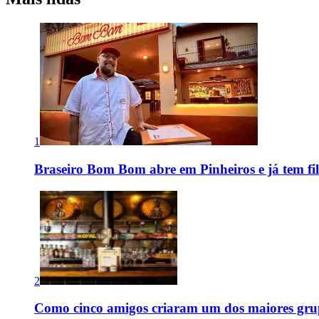
1
Braseiro Bom Bom abre em Pinheiros e já tem fi
2
Como cinco amigos criaram um dos maiores grup