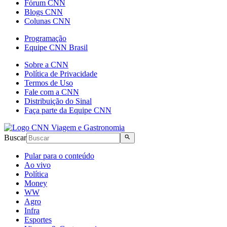
Fórum CNN
Blogs CNN
Colunas CNN
Programação
Equipe CNN Brasil
Sobre a CNN
Política de Privacidade
Termos de Uso
Fale com a CNN
Distribuição do Sinal
Faça parte da Equipe CNN
Buscar
Pular para o conteúdo
Ao vivo
Política
Money
WW
Agro
Infra
Esportes