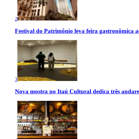
2
Festival do Patrimônio leva feira gastronômica 
3
Nova mostra no Itaú Cultural dedica três andare