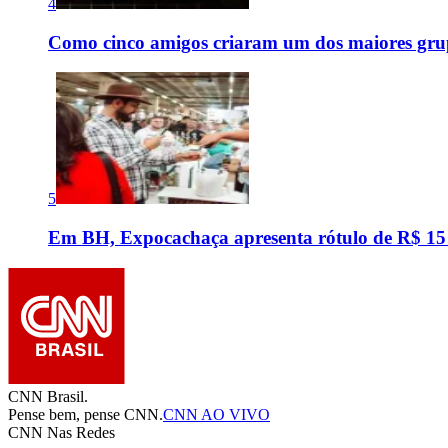
4
Como cinco amigos criaram um dos maiores grup
5
Em BH, Expocachaça apresenta rótulo de R$ 15
CNN Brasil.
Pense bem, pense CNN.
CNN AO VIVO
CNN Nas Redes