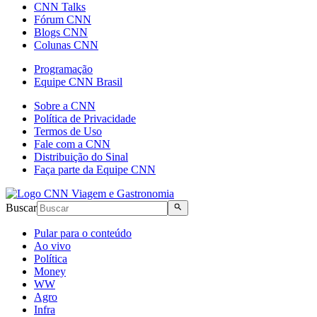
CNN Talks
Fórum CNN
Blogs CNN
Colunas CNN
Programação
Equipe CNN Brasil
Sobre a CNN
Política de Privacidade
Termos de Uso
Fale com a CNN
Distribuição do Sinal
Faça parte da Equipe CNN
Buscar
Pular para o conteúdo
Ao vivo
Política
Money
WW
Agro
Infra