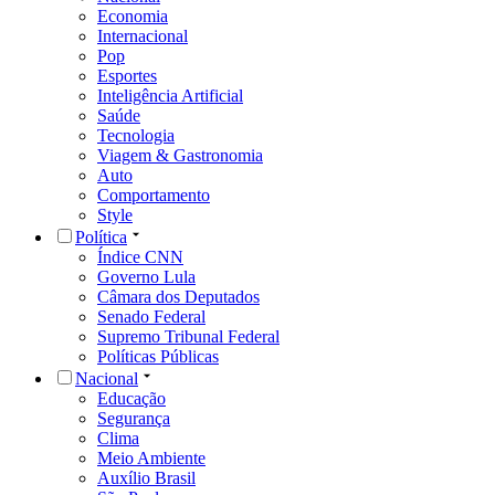
Economia
Internacional
Pop
Esportes
Inteligência Artificial
Saúde
Tecnologia
Viagem & Gastronomia
Auto
Comportamento
Style
Política
Índice CNN
Governo Lula
Câmara dos Deputados
Senado Federal
Supremo Tribunal Federal
Políticas Públicas
Nacional
Educação
Segurança
Clima
Meio Ambiente
Auxílio Brasil