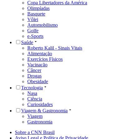
Copa Libertadores da América
Olimpíadas
Basquete
Vôlei
Automobilismo
Golfe
e-Sports
Saúde
Roberto Kalil - Sinais Vitais
Alimentação
Exercícios Físicos
Vacinação
Câncer
Drogas
Obesidade
Tecnologia
Nasa
Ciência
Curiosidades
Viagem & Gastronomia
Viagem
Gastronomia
Sobre a CNN Brasil
Aviso Legal e Política de Privacidade