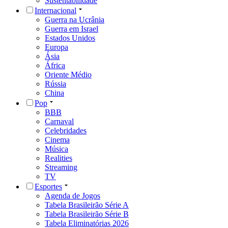
Sustentabilidade
Internacional
Guerra na Ucrânia
Guerra em Israel
Estados Unidos
Europa
Ásia
África
Oriente Médio
Rússia
China
Pop
BBB
Carnaval
Celebridades
Cinema
Música
Realities
Streaming
TV
Esportes
Agenda de Jogos
Tabela Brasileirão Série A
Tabela Brasileirão Série B
Tabela Eliminatórias 2026