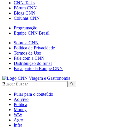
CNN Talks
Fórum CNN
Blogs CNN
Colunas CNN
Programação
Equipe CNN Brasil
Sobre a CNN
Política de Privacidade
Termos de Uso
Fale com a CNN
Distribuição do Sinal
Faça parte da Equipe CNN
Buscar
Pular para o conteúdo
Ao vivo
Política
Money
WW
Agro
Infra