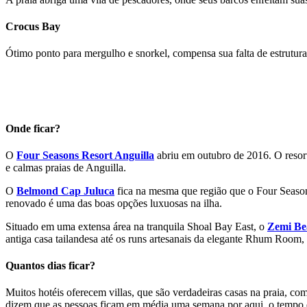
Crocus Bay
Ótimo ponto para mergulho e snorkel, compensa sua falta de estrutura
Onde ficar?
O
Four Seasons Resort Anguilla
abriu em outubro de 2016. O resort 
e calmas praias de Anguilla.
O
Belmond Cap Juluca
fica na mesma que região que o Four Seasons
renovado é uma das boas opções luxuosas na ilha.
Situado em uma extensa área na tranquila Shoal Bay East, o
Zemi Be
antiga casa tailandesa até os runs artesanais da elegante Rhum Room,
Quantos dias ficar?
Muitos hotéis oferecem villas, que são verdadeiras casas na praia, co
dizem que as pessoas ficam em média uma semana por aqui, o tempo qu