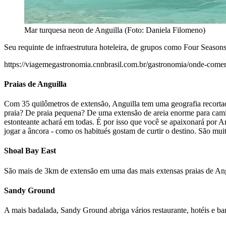
Mar turquesa neon de Anguilla (Foto: Daniela Filomeno)
Seu requinte de infraestrutura hoteleira, de grupos como Four Seasons
https://viagemegastronomia.cnnbrasil.com.br/gastronomia/onde-comer-
Praias de Anguilla
Com 35 quilômetros de extensão, Anguilla tem uma geografia recortada,
praia? De praia pequena? De uma extensão de areia enorme para cami
estonteante achará em todas. É por isso que você se apaixonará por Ang
jogar a âncora - como os habitués gostam de curtir o destino. São muit
Shoal Bay East
São mais de 3km de extensão em uma das mais extensas praias de Angu
Sandy Ground
A mais badalada, Sandy Ground abriga vários restaurante, hotéis e ba