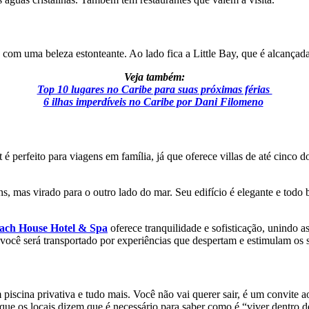
 com uma beleza estonteante. Ao lado fica a Little Bay, que é alcançad
Veja também:
Top 10 lugares no Caribe para suas próximas férias
6 ilhas imperdíveis no Caribe por Dani Filomeno
é perfeito para viagens em família, já que oferece villas de até cinco d
, mas virado para o outro lado do mar. Seu edifício é elegante e todo
ach House Hotel & Spa
oferece tranquilidade e sofisticação, unindo a
 você será transportado por experiências que despertam e estimulam os s
m piscina privativa e tudo mais. Você não vai querer sair, é um convite
e os locais dizem que é necessário para saber como é “viver dentro d