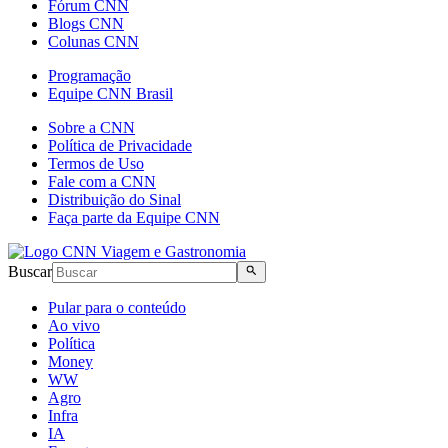
Fórum CNN
Blogs CNN
Colunas CNN
Programação
Equipe CNN Brasil
Sobre a CNN
Política de Privacidade
Termos de Uso
Fale com a CNN
Distribuição do Sinal
Faça parte da Equipe CNN
Buscar
Pular para o conteúdo
Ao vivo
Política
Money
WW
Agro
Infra
IA