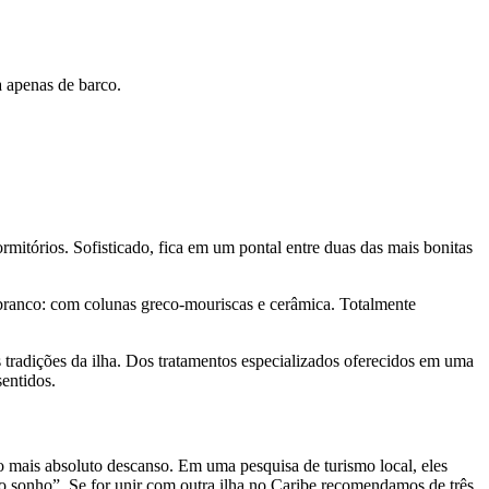
a apenas de barco.
ormitórios. Sofisticado, fica em um pontal entre duas das mais bonitas
 branco: com colunas greco-mouriscas e cerâmica. Totalmente
s tradições da ilha. Dos tratamentos especializados oferecidos em uma
entidos.
 ao mais absoluto descanso. Em uma pesquisa de turismo local, eles
o sonho”. Se for unir com outra ilha no Caribe recomendamos de três