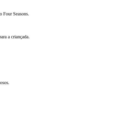
 o Four Seasons.
para a criançada. ⠀
⠀
osos.