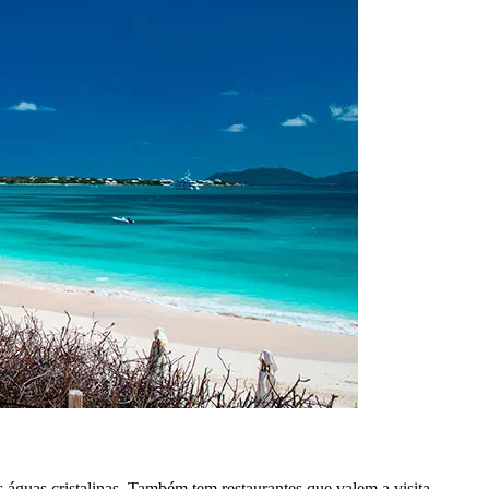
 águas cristalinas. Também tem restaurantes que valem a visita.