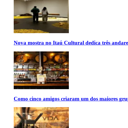
Nova mostra no Itaú Cultural dedica três andare
Como cinco amigos criaram um dos maiores grup