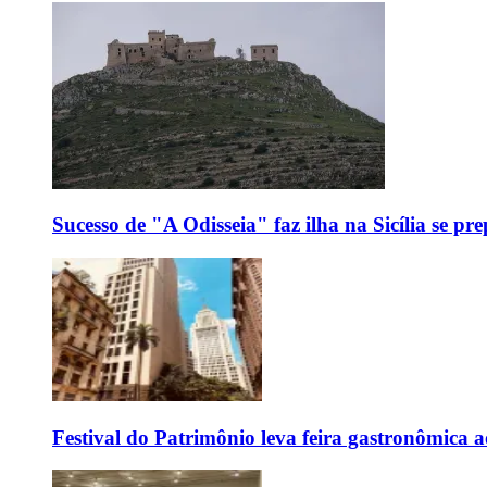
Sucesso de "A Odisseia" faz ilha na Sicília se pr
Festival do Patrimônio leva feira gastronômica 