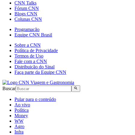
CNN Talks
Fórum CNN
Blogs CNN
Colunas CNN
Programação
Equipe CNN Brasil
Sobre a CNN
Política de Privacidade
Termos de Uso
Fale com a CNN
Distribuição do Sinal
Faça parte da Equipe CNN
Buscar
Pular para o conteúdo
Ao vivo
Política
Money
WW
Agro
Infra